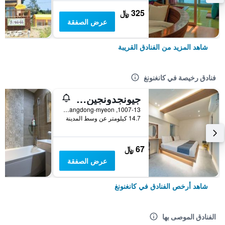
325 ﷼
عرض الصفقة
شاهد المزيد من الفنادق القريبة
فنادق رخيصة في كانغنونغ
جيونجدونجين موتل
1007-13, Heonhwa-ro, Gangdong-myeon, كانغنونغ, كوريا الجنوبية
14.7 كيلومتر عن وسط المدينة
67 ﷼
عرض الصفقة
شاهد أرخص الفنادق في كانغنونغ
الفنادق الموصى بها