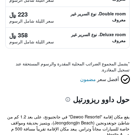
سعر الليلة شامل الرسوم
223 ﷼
Double room، نوع السرير غير
معروف
سعر الليلة شامل الرسوم
358 ﷼
Deluxe room، نوع السرير غير
معروف
سعر الليلة شامل الرسوم
*
يشمل المجموع الضرائب المحلية المقدرة والرسوم المستحقة عند
تسجيل المغادرة.
أفضل سعر
مضمون
حول داوو ريزورتيل
يقع مكان إقامة "Dawoo Resortel" في جانجنيونج، على بعد 1.2 كم من
شاطئ جونغدونجين (Jeongdongjin Beach)، ويتميز بحديقة ومواقف
خاصة للسيارات مجاناً وتراس. يبعد مكان الإقامة تقريباً مسافة 500 م
عن Haslla A...