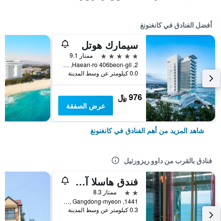
أفضل الفنادق في كانغنونغ
سيمارك هوتل
5 نجوم
ممتاز 9.1
2, Haean-ro 406beon-gil, كانغنونغ, كوريا الجنوبية
0.0 كيلومتر عن وسط المدينة
976 ﷼
عرض الصفقة
شاهد المزيد من أهم الفنادق في كانغنونغ
فنادق بالقرب من داوو ريزورتيل
فندق هاسلا آرت وورلد ميوزيوم
2 نجمتين
ممتاز 8.3
1441, Yulgok-ro, Gangdong-myeon, كانغنونغ, كوريا الجنوبية
0.3 كيلومتر عن وسط المدينة