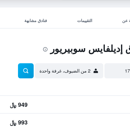
 عن
التقييمات
فنادق مشابهة
إديلفايس سوبيريور
2 من الضيوف، غرفة واحدة
949 ﷼
993 ﷼