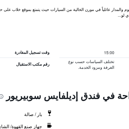
فندق إديلفايس سوبيريور المصنف 3 نجوم والمدار عائلياً في مورن الخالية من السيارات حيث يتمتع بم
 لو...
15:00
وقت تسجيل المغادرة
تختلف السياسات حسب نوع
رقم مكتب الاستقبال
الغرفة ومزود الخدمة.
احة في فندق إديلفايس سوبيريور
بار / صالة
جهاز صنع القهوة/ الشا