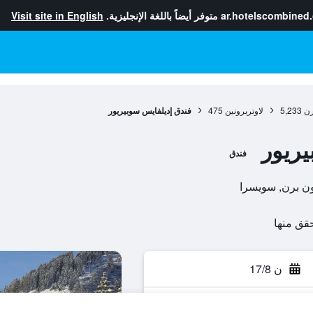
ar.hotelscombined
متوفر أيضاً باللغة الإنجليزية.
Visit site in English
رن
5,233
لاوتربرونين
475
فندق إديلفايس سوبيريور
يريور
فندق
ن 17/8