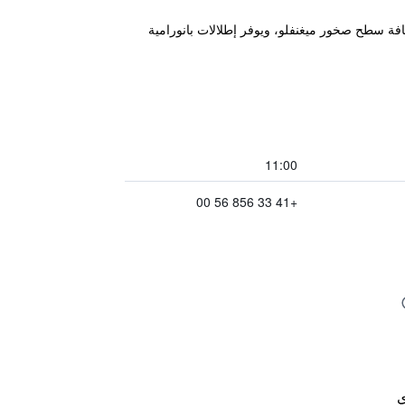
وقع خلاب على حافة سطح صخور ميغنفلو، ويوفر إطلالات بانورامية
11:00
+41 33 856 56 00
ي