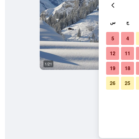
ج
س
5
4
12
11
1/21
المظهر الخارجي
19
18
26
25