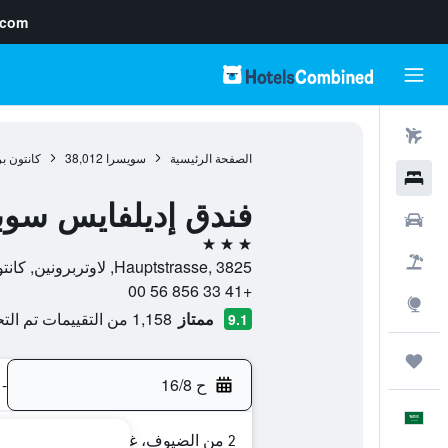
.com
رحلات طيران
الصفحة الرئيسية
سويسرا
38,012
كانتون ب
فنادق
فندق إديلفايس سوب
سيارات
3 نجوم
حزم العروض
Hauptstrasse, 3825, لاوتربرونين, كانتون برن, سويسرا
+41 33 856 56 00
استكشاف
ممتاز
1,158 من التقييمات تم التحقق منها
9.1
رحلات
ح 16/8
-
العَرَبِيَّة
2 من الضيوف، غرفة واحدة