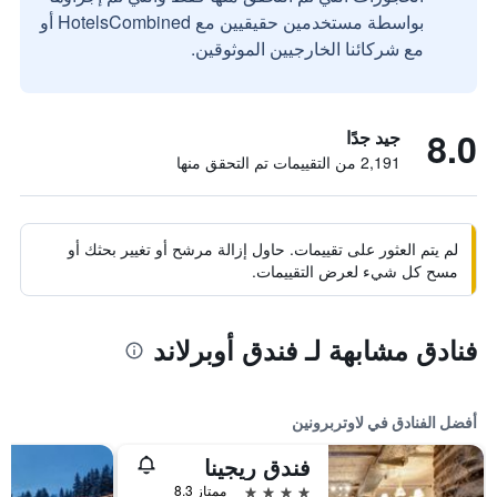
بواسطة مستخدمين حقيقيين مع HotelsCombined أو
مع شركائنا الخارجيين الموثوقين.
8.0
جيد جدًا
2,191 من التقييمات تم التحقق منها
لم يتم العثور على تقييمات. حاول إزالة مرشح أو تغيير بحثك أو
مسح كل شيء لعرض التقييمات.
فنادق مشابهة لـ فندق أوبرلاند
أفضل الفنادق في لاوتربرونين
فندق ريجينا
4 نجوم
ممتاز 8.3