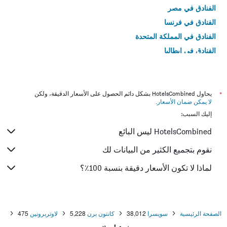
الفنادق في مصر
الفنادق في فرنسا
الفنادق في المملكة المتحدة
الفنادق في إيطاليا
الفنادق في تايلاند
*
يحاول HotelsCombined بشكل دائم الحصول على الأسعار الدقيقة، ولكن
لا يمكن ضمان الأسعار
.
إليك السبب:
HotelsCombined ليس البائع
نقوم بتجميع الكثير من البيانات لك
لماذا لا تكون الأسعار دقيقة بنسبة 100٪؟
الصفحة الرئيسية
سويسرا
38,012
كانتون برن
5,228
لاوتربرونين
475