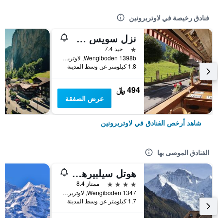
فنادق رخيصة في لاوتربرونين
نزل سويس هوتيل برنرهوف
نجمة واحدة
جيد 7.4
Wengiboden 1398b, لاوتربرونين, كانتون برن, سويسرا
1.8 كيلومتر عن وسط المدينة
494 ﷼
عرض الصفقة
شاهد أرخص الفنادق في لاوتربرونين
الفنادق الموصى بها
هوتل سيلبيرهورن - ريزيدنسيز آند سبا وينجين
4 نجوم
ممتاز 8.4
Wengiboden 1347, لاوتربرونين, كانتون برن, سويسرا
1.7 كيلومتر عن وسط المدينة