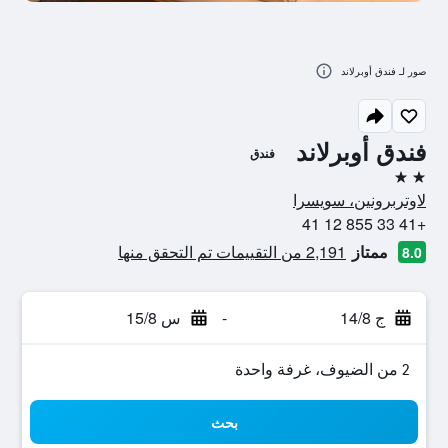
صور لـ فندق أوبرلاند
فندق أوبرلاند
فندق
2 نجمتين
لاوتربرونين، سويسرا
+41 33 855 12 41
ممتاز
2,191 من التقييمات تم التحقق منها
8.0
ج 14/8
-
س 15/8
2 من الضيوف، غرفة واحدة
بحث