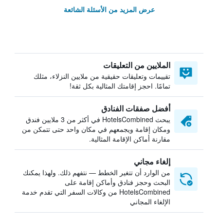
عرض المزيد من الأسئلة الشائعة
الملايين من التعليقات
تقييمات وتعليقات حقيقية من ملايين النزلاء، مثلك
تمامًا. احجز إقامتك المثالية بكل ثقة!
أفضل صفقات الفنادق
يبحث HotelsCombined في أكثر من 3 ملايين فندق
ومكان إقامة ويجمعهم في مكان واحد حتى تتمكن من
مقارنة أماكن الإقامة المثالية.
إلغاء مجاني
من الوارد أن تتغير الخطط — نتفهم ذلك. ولهذا يمكنك
البحث وحجز فنادق وأماكن إقامة على
HotelsCombined من وكالات السفر التي تقدم خدمة
الإلغاء المجاني