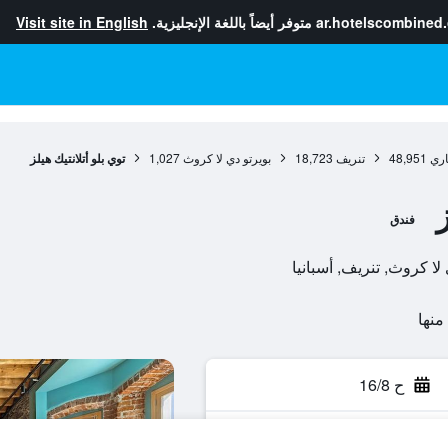
ar.hotelscombined
متوفر أيضاً باللغة الإنجليزية.
Visit site in English
اري
48,951
تنريف
18,723
بويرتو دي لا كروث
1,027
توي بلو أتلانتيك هيلز
فندق
ح 16/8