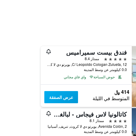
فندق بيست سميراميس
5 نجوم
ممتاز 8.4
C/ Leopoldo Cologan Zulueta, 12, بويرتو دي لا كروث, تنريف, أسبانيا
0.0 كيلومتر عن وسط المدينة
حوض السباحة
واي فاي مجاني
414 ﷼
عرض الصفقة
المتوسط في الليلة
كاتالونيا لاس فيجاس - لبالغيس فقط
4 نجوم
ممتاز 8.1
Avenida Colón, 2, بويرتو دي لا كروث, تنريف, أسبانيا
0.0 كيلومتر عن وسط المدينة