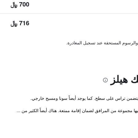
700 ﷼
716 ﷼
والرسوم المستحقة عند تسجيل المغادرة.
ك هيلز
و يتضمن تراس على سطح. كما يوجد أيضاً سونا ومسبح خارجي.