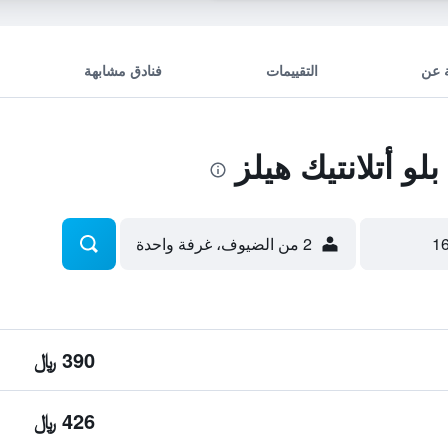
 عن
التقييمات
فنادق مشابهة
 أتلانتيك هيلز
2 من الضيوف، غرفة واحدة
390 ﷼
426 ﷼