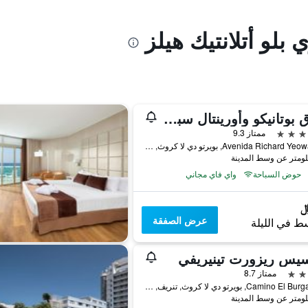
 بلو أتلانتيك هيلز
فندق بوتانيكو وأورينتال سبا غاردن
ممتاز 9.3
Avenida Richard Yeoward, 1, بويرتو دي لا كروث, تنريف, أسبانيا
حوض السباحة
واي فاي مجاني
عرض الصفقة
ط في الليلة
سيس ريزورت تينيريفي
ممتاز 8.7
Camino El Burgado, 1, بويرتو دي لا كروث, تنريف, أسبانيا