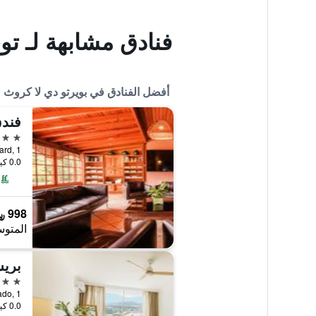
فنادق مشابهة لـ توي
أفضل الفنادق في بويرتو دي لا كروث
5 نجوم
0.0 كيلومتر عن وسط المدينة
998 ﷼
المتوس
بري
4 نجوم
0.0 كيلومتر عن وسط المدينة