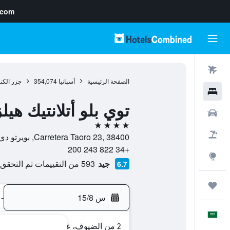
.com
رحلات طيران
الصفحة الرئيسية
أسبانيا
354,074
جزر الكن
فنادق
توي بلو أتلانتيك هيلز
سيارات
4 نجوم
حزم العروض
Carretera Taoro 23, 38400, بويرتو دي لا كروث, تنريف, أسبانيا
+34 822 243 200
استكشاف
جيد
593 من التقييمات تم التحقق منها
6.7
رحلات
س 15/8
-
العَرَبِيَّة
2 من الضيوف، غرفة واحدة