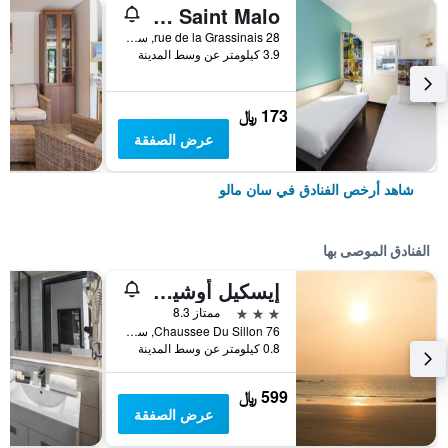
Hotelf1 Saint Malo
28 rue de la Grassinais, سان مالو, منطقة بريتاني, فرنسا
3.9 كيلومتر عن وسط المدينة
173 ﷼
عرض الصفقة
شاهد أرخص الفنادق في سان مالو
الفنادق الموصى بها
إيسكيل أوشينيا سان مالو
3 نجوم
ممتاز 8.3
76 Chaussee Du Sillon, سان مالو, منطقة بريتاني, فرنسا
0.8 كيلومتر عن وسط المدينة
599 ﷼
عرض الصفقة