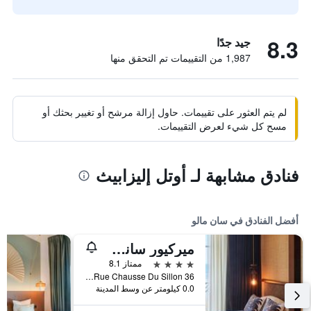
8.3
جيد جدًا
1,987 من التقييمات تم التحقق منها
لم يتم العثور على تقييمات. حاول إزالة مرشح أو تغيير بحثك أو
مسح كل شيء لعرض التقييمات.
فنادق مشابهة لـ أوتل إليزابيث
أفضل الفنادق في سان مالو
ميركيور سانت مالو فرونت دي مير
4 نجوم
ممتاز 8.1
36 Rue Chausse Du Sillon, سان مالو, منطقة بريتاني, فرنسا
0.0 كيلومتر عن وسط المدينة