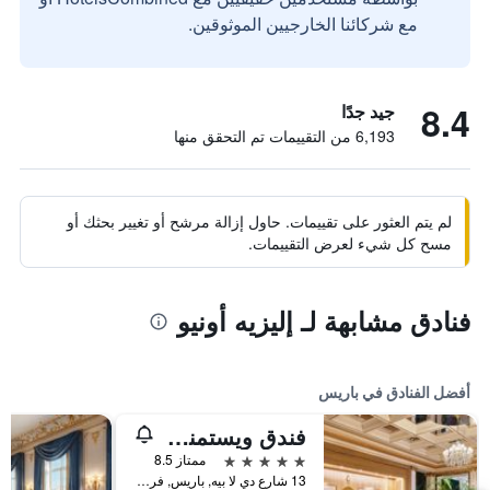
مع شركائنا الخارجيين الموثوقين.
8.4
جيد جدًا
6,193 من التقييمات تم التحقق منها
لم يتم العثور على تقييمات. حاول إزالة مرشح أو تغيير بحثك أو
مسح كل شيء لعرض التقييمات.
فنادق مشابهة لـ إليزيه أونيو
أفضل الفنادق في باريس
فندق ويستمنستر
5 نجوم
ممتاز 8.5
13 شارع دي لا بيه, باريس, فرنسا