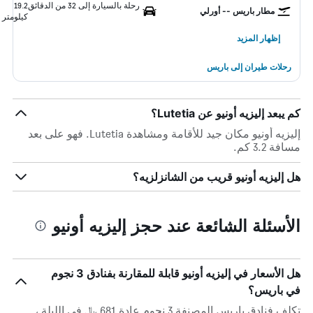
رحلة بالسيارة إلى 32 من الدقائق
19.2
مطار باريس -- أورلي
كيلومتر
إظهار المزيد
رحلات طيران إلى باريس
كم يبعد إليزيه أونيو عن Lutetia؟
إليزيه أونيو مكان جيد للأقامة ومشاهدة Lutetia. فهو على بعد
مسافة 3.2 كم.
هل إليزيه أونيو قريب من الشانزلزيه؟
الأسئلة الشائعة عند حجز إليزيه أونيو
هل الأسعار في إليزيه أونيو قابلة للمقارنة بفنادق 3 نجوم
في باريس؟
تكلف فنادق باريس المصنفة 3 نجوم عادة 681 ﷼ في الليلة ،