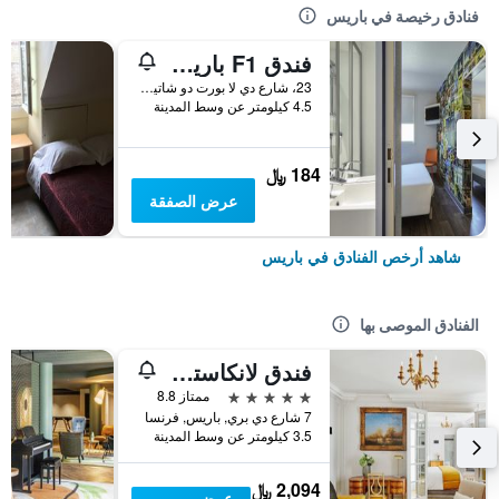
فنادق رخيصة في باريس
فندق F1 باريس بورت دو شاتيلون
23، شارع دي لا بورت دو شاتيلون, باريس, فرنسا
4.5 كيلومتر عن وسط المدينة
184 ﷼
عرض الصفقة
شاهد أرخص الفنادق في باريس
الفنادق الموصى بها
فندق لانكاستر باريس شانزليزيه
5 نجوم
ممتاز 8.8
7 شارع دي بري, باريس, فرنسا
3.5 كيلومتر عن وسط المدينة
2,094 ﷼
عرض