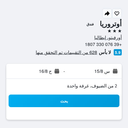
أوتروريا
فندق
3 نجوم
أورفيتو، إيطاليا
+39 076 330 1807
لا بأس
628 من التقييمات تم التحقق منها
5.9
س 15/8
-
ح 16/8
2 من الضيوف، غرفة واحدة
بحث