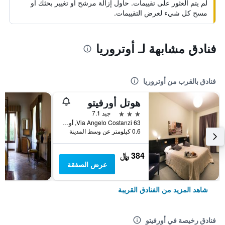
لم يتم العثور على تقييمات. حاول إزالة مرشح أو تغيير بحثك أو
مسح كل شيء لعرض التقييمات.
فنادق مشابهة لـ أوتروريا
فنادق بالقرب من أوتروريا
هوتل أورفيتو
3 نجوم
جيد 7.1
Via Angelo Costanzi 63, أورفيتو, مقاطعة تيرني, إيطاليا
0.6 كيلومتر عن وسط المدينة
384 ﷼
عرض الصفقة
شاهد المزيد من الفنادق القريبة
فنادق رخيصة في أورفيتو