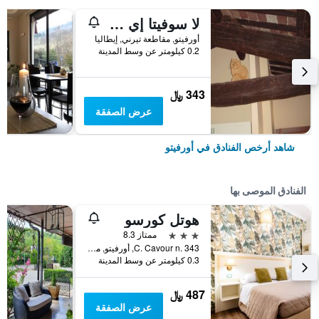
لا سوفيتا إي لا توري أفيتاكاميري
أورفيتو, مقاطعة تيرني, إيطاليا
0.2 كيلومتر عن وسط المدينة
343 ﷼
عرض الصفقة
شاهد أرخص الفنادق في أورفيتو
الفنادق الموصى بها
هوتل كورسو
3 نجوم
ممتاز 8.3
C. Cavour n. 343, أورفيتو, مقاطعة تيرني, إيطاليا
0.3 كيلومتر عن وسط المدينة
487 ﷼
عرض الصفقة