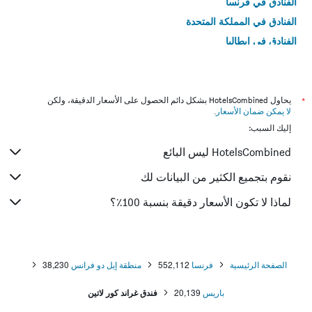
الفنادق في فرنسا
الفنادق في المملكة المتحدة
الفنادق في إيطاليا
الفنادق في تايلاند
*
يحاول HotelsCombined بشكل دائم الحصول على الأسعار الدقيقة، ولكن
لا يمكن ضمان الأسعار
.
إليك السبب:
HotelsCombined ليس البائع
نقوم بتجميع الكثير من البيانات لك
لماذا لا تكون الأسعار دقيقة بنسبة 100٪؟
الصفحة الرئيسية
فرنسا
552,112
منطقة إيل دو فرانس
38,230
باريس
20,139
فندق غراند كور لاتين