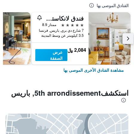
الفنادق الموصى بها
فندق لانكاستر باريس شانزليزيه
5 نجوم
ممتاز 8.9
7 شارع دي بري, باريس, فرنسا
3.5 كيلومتر عن وسط المدينة
2,084 ﷼
عرض
الصفقة
مشاهدة الفنادق الأخرى الموصى بها
استكشف5th arrondissement, باريس