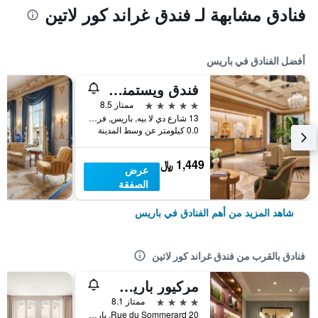
فنادق مشابهة لـ فندق غراند كور لاتين
أفضل الفنادق في باريس
فندق ويستمنستر
5 نجوم
ممتاز 8.5
13 شارع دي لا بيه, باريس, فرنسا
0.0 كيلومتر عن وسط المدينة
1,449 ﷼
عرض
الصفقة
شاهد المزيد من أهم الفنادق في باريس
فنادق بالقرب من فندق غراند كور لاتين
مركيور باريس نوتردام سان جرمان دي بري
4 نجوم
ممتاز 8.1
20 Rue du Sommerard, باريس, فرنسا