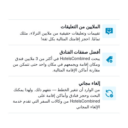
الملايين من التعليقات
تقييمات وتعليقات حقيقية من ملايين النزلاء، مثلك
تمامًا. احجز إقامتك المثالية بكل ثقة!
أفضل صفقات الفنادق
يبحث HotelsCombined في أكثر من 3 ملايين فندق
ومكان إقامة ويجمعهم في مكان واحد حتى تتمكن من
مقارنة أماكن الإقامة المثالية.
إلغاء مجاني
من الوارد أن تتغير الخطط — نتفهم ذلك. ولهذا يمكنك
البحث وحجز فنادق وأماكن إقامة على
HotelsCombined من وكالات السفر التي تقدم خدمة
الإلغاء المجاني