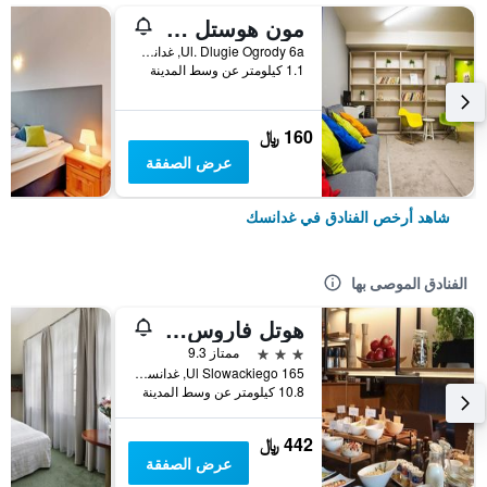
مون هوستل جدانسك
Ul. Dlugie Ogrody 6a, غدانسك, محافظة بومرسكي, بولندا
1.1 كيلومتر عن وسط المدينة
160 ﷼
عرض الصفقة
شاهد أرخص الفنادق في غدانسك
الفنادق الموصى بها
هوتل فاروس جدانسك أيربورت
3 نجوم
ممتاز 9.3
Ul Slowackiego 165, غدانسك, محافظة بومرسكي, بولندا
10.8 كيلومتر عن وسط المدينة
442 ﷼
عرض الصفقة