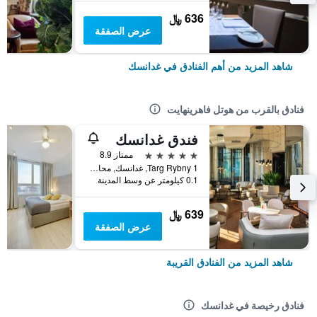
636 ﷼
عرض الصفقة
شاهد المزيد من أهم الفنادق في غدانسك
فنادق بالقرب من هوتل فاهرينهايت
فندق غدانسك
5 نجوم
ممتاز 8.9
Targ Rybny 1, غدانسك, محافظة بومرسكي, بولندا
0.1 كيلومتر عن وسط المدينة
639 ﷼
عرض الصفقة
شاهد المزيد من الفنادق القريبة
فنادق رخيصة في غدانسك