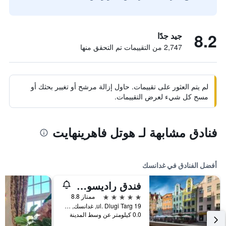
8.2
جيد جدًا
2,747 من التقييمات تم التحقق منها
لم يتم العثور على تقييمات. حاول إزالة مرشح أو تغيير بحثك أو
مسح كل شيء لعرض التقييمات.
فنادق مشابهة لـ هوتل فاهرينهايت
أفضل الفنادق في غدانسك
فندق راديسون بلو، غدانسك
5 نجوم
ممتاز 8.8
ul. Dlugi Targ 19, غدانسك, محافظة بومرسكي, بولندا
0.0 كيلومتر عن وسط المدينة