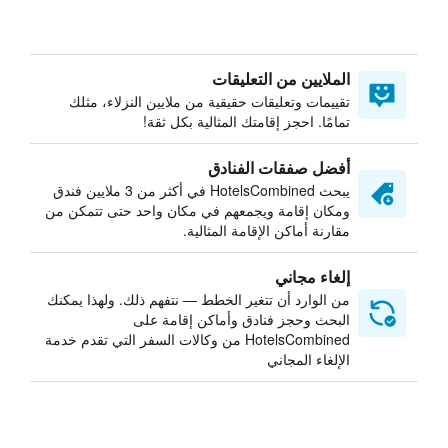
الملايين من التعليقات
تقييمات وتعليقات حقيقية من ملايين النزلاء، مثلك
تمامًا. احجز إقامتك المثالية بكل ثقة!
أفضل صفقات الفنادق
يبحث HotelsCombined في أكثر من 3 ملايين فندق
ومكان إقامة ويجمعهم في مكان واحد حتى تتمكن من
مقارنة أماكن الإقامة المثالية.
إلغاء مجاني
من الوارد أن تتغير الخطط — نتفهم ذلك. ولهذا يمكنك
البحث وحجز فنادق وأماكن إقامة على
HotelsCombined من وكالات السفر التي تقدم خدمة
الإلغاء المجاني