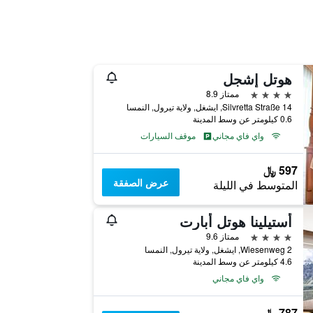
هوتل إشجل
4 نجوم
ممتاز 8.9
Silvretta Straße 14, ايشغل, ولاية تيرول, النمسا
0.6 كيلومتر عن وسط المدينة
واي فاي مجاني
موقف السيارات
597 ﷼
عرض الصفقة
المتوسط في الليلة
أستيلينا هوتل أبارت
4 نجوم
ممتاز 9.6
Wiesenweg 2, ايشغل, ولاية تيرول, النمسا
4.6 كيلومتر عن وسط المدينة
واي فاي مجاني
787 ﷼