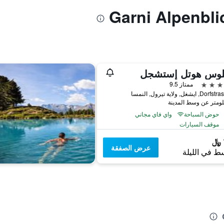
وس هوتل إستشجل
ممتاز 9.5
ايشغل, ولاية تيرول, النمسا
حوض السباحة
واي فاي مجاني
موقف السيارات
عرض الصفقة
ط في الليلة