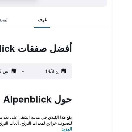
غرف
لمحة
أفضل صفقات Garni Alpenblick
ج 14/8
-
س 15/8
حول Garni Alpenblick
يقع هذا الفندق في مدينة ايشغل على بعد م
للضيوف خزائن لمعدات التزلج، ألعاب الثزلج 
المزيد