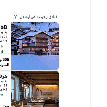
فنادق رخيصة في ايشغل
B&B
4 نجوم
vrettastraße 91
4.6 كيلومتر عن وسط المدينة
505 ﷼
المتوس
هوتل
4 نجوم
Dorfstraße 123, 
0.9 كيلومتر عن وسط المدينة
749 ﷼