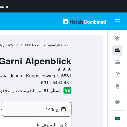
.com
رحلات طيران
الصفحة الرئيسية
النمسا
72,663
ولاية تيرو
فنادق
Garni Alpenblick
سيارات
3 نجوم
حزم العروض
Innerer Kappellenweg 1, 6561, ايشغل, ولاية تيرول, النمسا
+43 5444 5311
استكشاف
ممتاز
61 من التقييمات تم التحقق منها
9.0
رحلات
ج 14/8
-
العَرَبِيَّة
2 من الضيوف، غرفة واحدة