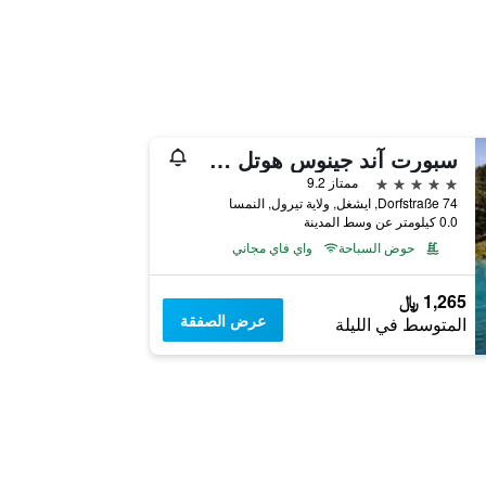
سبورت آند جينوس هوتل سيلفريتا
5 نجوم
ممتاز 9.2
Dorfstraße 74, ايشغل, ولاية تيرول, النمسا
0.0 كيلومتر عن وسط المدينة
حوض السباحة
واي فاي مجاني
1,265 ﷼
عرض الصفقة
المتوسط في الليلة