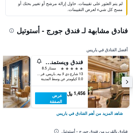
لم يتم العثور على تقييمات. حاول إزالة مرشح أو تغيير بحثك أو
مسح كل شيء لعرض التقييمات.
فنادق مشابهة لـ فندق جورج - أستوتيل
أفضل الفنادق في باريس
فندق ويستمنستر
5 نجوم
ممتاز 8.5
13 شارع دي لا بيه, باريس, فرنسا
0.0 كيلومتر عن وسط المدينة
1,456 ﷼
عرض
الصفقة
شاهد المزيد من أهم الفنادق في باريس
فنادق بالقرب من فندق جورج - أستوتيل