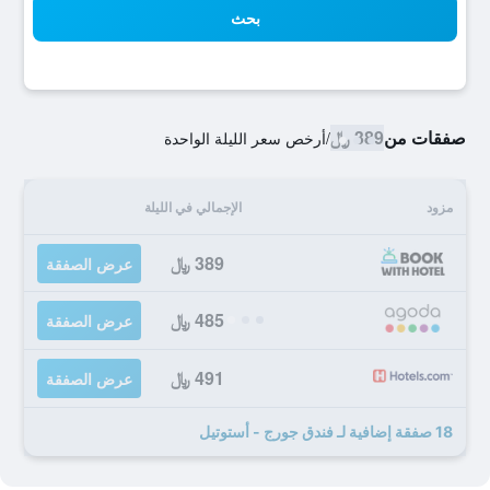
بحث
صفقات من
389 ﷼
/
أرخص سعر الليلة الواحدة
مزود
الإجمالي في الليلة
389 ﷼
عرض الصفقة
485 ﷼
عرض الصفقة
491 ﷼
عرض الصفقة
18 صفقة إضافية لـ فندق جورج - أستوتيل