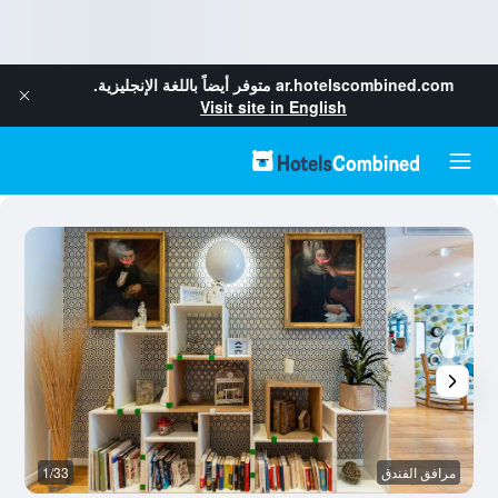
ar.hotelscombined.com
متوفر أيضاً باللغة الإنجليزية.
Visit site in English
مرافق الفندق
1/33
مر