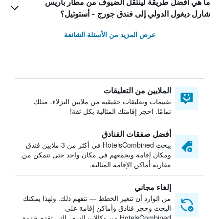
ما هي أفضل طريقة لينتقل الضيوف من مطار باريس
شارل ديغول الدولي إلى فندق جورج - أستوتيل؟
عرض المزيد من الأسئلة الشائعة
الملايين من التعليقات
تقييمات وتعليقات حقيقية من ملايين النزلاء، مثلك
تمامًا. احجز إقامتك المثالية بكل ثقة!
أفضل صفقات الفنادق
يبحث HotelsCombined في أكثر من 3 ملايين فندق
ومكان إقامة ويجمعهم في مكان واحد حتى تتمكن من
مقارنة أماكن الإقامة المثالية.
إلغاء مجاني
من الوارد أن تتغير الخطط — نتفهم ذلك. ولهذا يمكنك
البحث وحجز فنادق وأماكن إقامة على
HotelsCombined من وكالات السفر التي تقدم خدمة