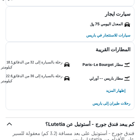
سيارت ايجار
المعدل اليومي 75 ﷼
سيارات للاستئجار في باريس
المطارات القريبة
رحلة بالسيارة إلى 32 من الدقائق
18.1
مطار Paris-Le Bourget
كيلومتر
رحلة بالسيارة إلى 36 من الدقائق
22.6
مطار باريس -- أورلي
كيلومتر
إظهار المزيد
رحلات طيران إلى باريس
كم يبعد فندق جورج - أستوتيل عن Lutetia؟
فندق جورج - أستوتيل على بعد مسافة (3.2 كم) معقولة للسير
على الأقدام من Lutetia، باريس.