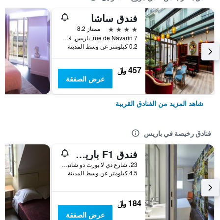
فندق ساشا
4 نجوم
ممتاز 8.2
7 rue de Navarin, باريس, فرنسا
0.2 كيلومتر عن وسط المدينة
457 ﷼
عرض الصفقة
شاهد المزيد من الفنادق القريبة
فنادق رخيصة في باريس
فندق F1 باريس بورت دو شاتيلون
23، شارع دي لا بورت دو شاتيلون, باريس, فرنسا
4.5 كيلومتر عن وسط المدينة
184 ﷼
عرض الصفقة