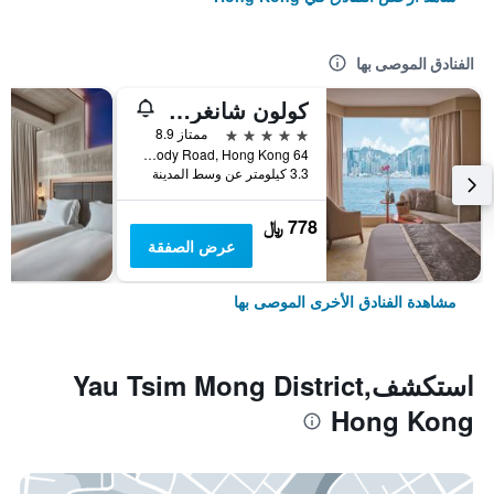
الفنادق الموصى بها
كولون شانغري- لا
5 نجوم
ممتاز 8.9
64 Mody Road, Hong Kong, هونغ كونغ
3.3 كيلومتر عن وسط المدينة
778 ﷼
عرض الصفقة
مشاهدة الفنادق الأخرى الموصى بها
استكشفYau Tsim Mong District,
Hong Kong