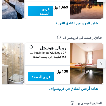
1,469 ﷼
عرض
الصفقة
شاهد المزيد من الفنادق القريبة
فنادق رخيصة في فروتسواف
رويال هوستل
27 Kazimierza Wielkiego, فروتسواف, محافظة سيلزيا السفلى, بولندا
0.5 كيلومتر عن وسط المدينة
130 ﷼
عرض الصفقة
شاهد أرخص الفنادق في فروتسواف
الفنادق الموصى بها