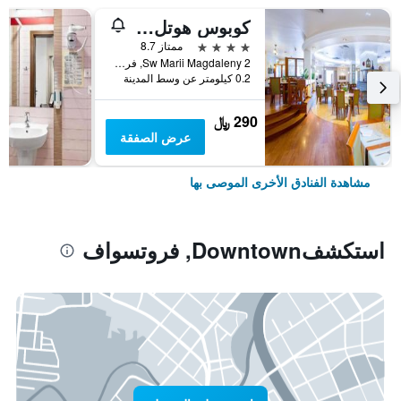
كوبوس هوتل فروكلاف
4 نجوم
ممتاز 8.7
Sw Marii Magdaleny 2, فروتسواف, محافظة سيلزيا السفلى, بولندا
0.2 كيلومتر عن وسط المدينة
290 ﷼
عرض الصفقة
مشاهدة الفنادق الأخرى الموصى بها
استكشفDowntown, فروتسواف