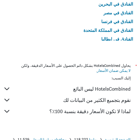
الفنادق في البحرين
الفنادق في مصر
الفنادق في فرنسا
الفنادق في المملكة المتحدة
الفنادق في إيطاليا
الفنادق في تايلاند
*
يحاول HotelsCombined بشكل دائم الحصول على الأسعار الدقيقة، ولكن
لا يمكن ضمان الأسعار
.
إليك السبب:
HotelsCombined ليس البائع
نقوم بتجميع الكثير من البيانات لك
لماذا لا تكون الأسعار دقيقة بنسبة 100٪؟
الصفحة الرئيسية
بولندا
118,222
محافظة سيلزيا السفلى
11,529