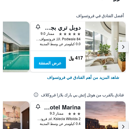
أفضل الفنادق في فروتسواف
دوبل تري بجوار هيلتون هوتل فروتسواف
5 نجوم
ممتاز 9.0
Ul. Podwale 84, فروتسواف, محافظة سيلزيا السفلى, بولندا
0.0 كيلومتر عن وسط المدينة
417 ﷼
عرض الصفقة
شاهد المزيد من أهم الفنادق في فروتسواف
فنادق بالقرب من هوتل إتش بي بارك بلازا فروكلاف
Exclusive Aparthotel Marina
3 نجوم
ممتاز 9.3
ul. Ksiecia Witolda 2, فروتسواف, محافظة سيلزيا السفلى, بولندا
0.4 كيلومتر عن وسط المدينة