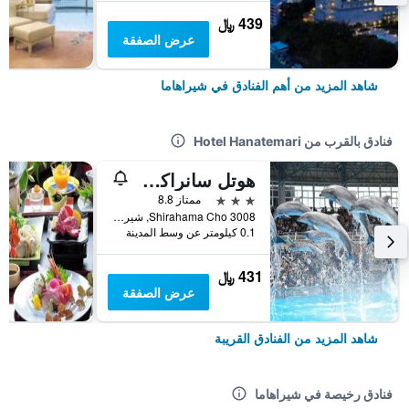
439 ﷼
عرض الصفقة
شاهد المزيد من أهم الفنادق في شيراهاما
فنادق بالقرب من Hotel Hanatemari
هوتل سانراكوسو
3 نجوم
ممتاز 8.8
3008 Shirahama Cho, شيراهاما, اليابان
0.1 كيلومتر عن وسط المدينة
431 ﷼
عرض الصفقة
شاهد المزيد من الفنادق القريبة
فنادق رخيصة في شيراهاما