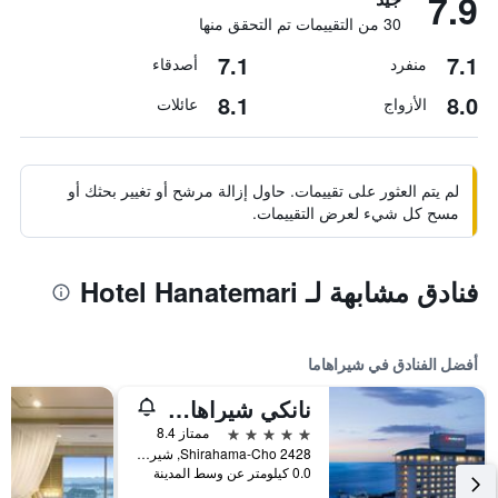
7.9
30 من التقييمات تم التحقق منها
7.1
7.1
منفرد
أصدقاء
8.1
8.0
الأزواج
عائلات
لم يتم العثور على تقييمات. حاول إزالة مرشح أو تغيير بحثك أو
مسح كل شيء لعرض التقييمات.
فنادق مشابهة لـ Hotel Hanatemari
أفضل الفنادق في شيراهاما
نانكي شيراهاما ماريوت هوتل
5 نجوم
ممتاز 8.4
2428 Shirahama-Cho, شيراهاما, اليابان
0.0 كيلومتر عن وسط المدينة