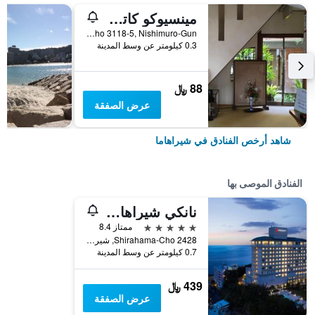
مينسيوكو كاتسويا
Shirahama Cho 3118-5, Nishimuro-Gun, شيراهاما, اليابان
0.3 كيلومتر عن وسط المدينة
88 ﷼
عرض الصفقة
شاهد أرخص الفنادق في شيراهاما
الفنادق الموصى بها
نانكي شيراهاما ماريوت هوتل
5 نجوم
ممتاز 8.4
2428 Shirahama-Cho, شيراهاما, اليابان
0.7 كيلومتر عن وسط المدينة
439 ﷼
عرض الصفقة