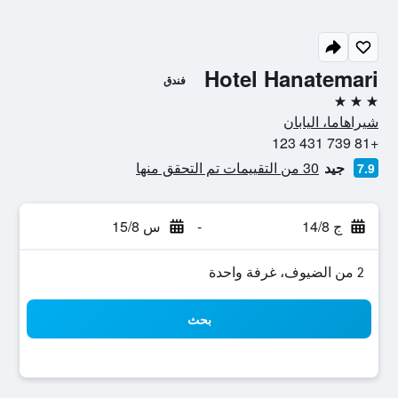
Hotel Hanatemari
فندق
3 نجوم
شيراهاما، اليابان
+81 739 431 123
جيد
30 من التقييمات تم التحقق منها
7.9
ج 14/8
-
س 15/8
2 من الضيوف، غرفة واحدة
بحث