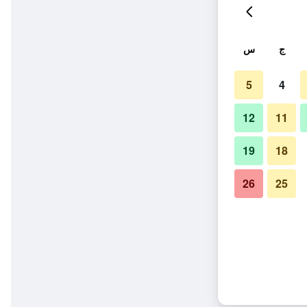
ج
س
5
4
12
11
19
18
26
25