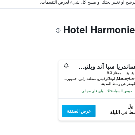
ة مرشح أو تغيير بحثك أو مسح كل شيء لعرض التقييمات.
أليكساندريا سبا آند ويلنيس هوتل
ممتاز 9.3
Masarykova 567, لوهاكوفيس, منطقة زلين, جمهورية التشيك
حوض السباحة
واي فاي مجاني
عرض الصفقة
ط في الليلة