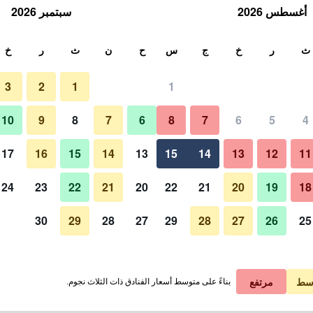
أغسطس 2026
سبتمبر 2026
ث
ث
ر
خ
ج
س
ح
ن
ث
ر
خ
3
2
1
1
10
9
8
7
6
8
7
6
5
4
17
16
15
14
13
15
14
13
12
11
عرض الأسعار
24
23
22
21
20
22
21
20
19
18
30
29
28
27
29
28
27
26
25
عرض الأسعار
عرض الأسعار
سط
مرتفع
بناءً على متوسط أسعار الفنادق ذات الثلاث نجوم.