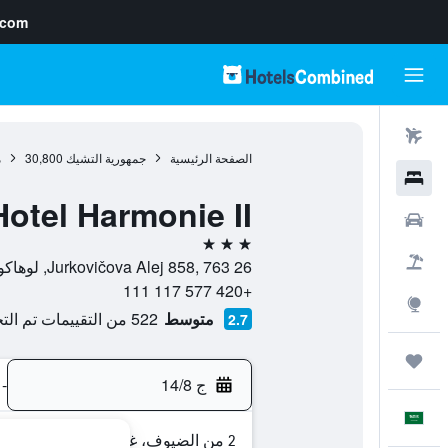
.com
رحلات طيران
الصفحة الرئيسية
جمهورية التشيك
30,800
م
فنادق
Hotel Harmonie II
سيارات
3 نجوم
حزم العروض
Jurkovičova Alej 858, 763 26, لوهاكوفيس, منطقة زلين, جمهورية التشيك
+420 577 117 111
استكشاف
متوسط
522 من التقييمات تم التحقق منها
2.7
رحلات
ج 14/8
-
العَرَبِيَّة
2 من الضيوف، غرفة واحدة