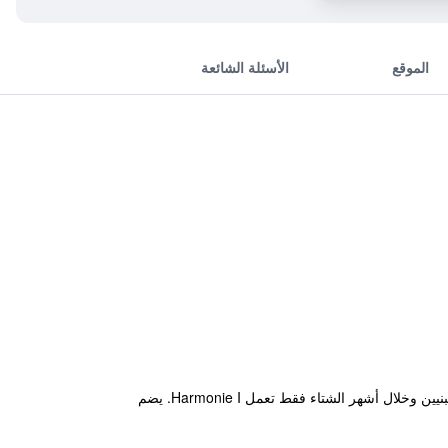
الموقع
الأسئلة الشائعة
يقع فندق Harmonie في لوهاتشوفيتسا، ويضم تراسًا كبيرًا. وينقسم الفندق إلى مبنى I. وII. خلال أشهر الصيف يعمل كلا المبنيين وخلال أشهر الشتاء فقط تعمل Harmonie I. يضم