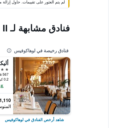
لم يتم العثور على تقييمات. حاول إزال
فنادق مشابهة لـ Hotel Harmonie II
فنادق رخيصة في لوهاكوفيس
4 نجوم
0.2 كيلومتر عن وسط المدينة
1,110 ﷼
المتوس
شاهد أرخص الفنادق في لوهاكوفيس