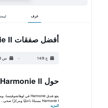
غرف
لمحة
أفضل صفقات Hotel Harmonie II
ج 14/8
-
س 15/8
حول Hotel Harmonie II
Harmonie I مسبحًا داخليًا ومركزًا صحي...
المزيد