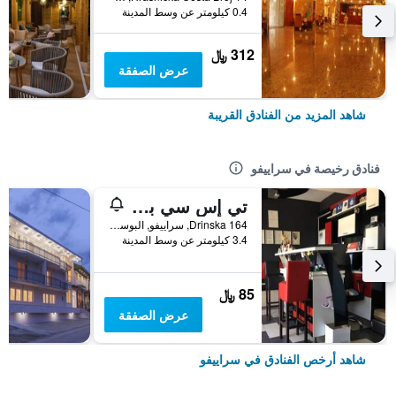
0.4 كيلومتر عن وسط المدينة
312 ﷼
عرض الصفقة
شاهد المزيد من الفنادق القريبة
فنادق رخيصة في سراييفو
تي إس سي بانسيون
164 Drinska, سراييفو, البوسنة والهرسك
3.4 كيلومتر عن وسط المدينة
85 ﷼
عرض الصفقة
شاهد أرخص الفنادق في سراييفو