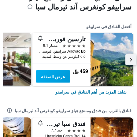
سراييفو كونغرس آند ثيرمال سبا
أفضل الفنادق في سراييفو
تارسين فوريست ريزورت آند سبا إم جاليري باي سوفيتل
5 نجوم
ممتاز 9.1
Vilovac Bb, سراييفو, البوسنة والهرسك
0.0 كيلومتر عن وسط المدينة
459 ﷼
عرض الصفقة
شاهد المزيد من أهم الفنادق في سراييفو
فنادق بالقرب من فندق ومنتجع هيلز سراييفو كونغرس آند ثيرمال سبا
فندق سبا تيرمي
4 نجوم
جيد 7.7
Hrasnicka Cesta Broj 14, سراييفو, البوسنة والهرسك