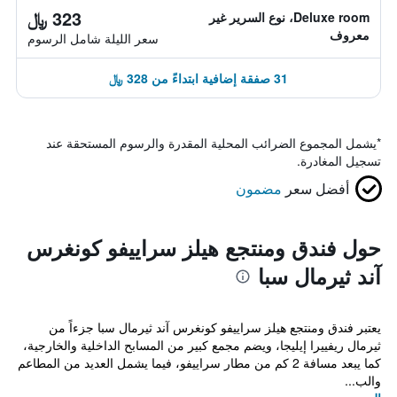
323 ﷼
Deluxe room، نوع السرير غير
معروف
سعر الليلة شامل الرسوم
31 صفقة إضافية ابتداءً من 328 ﷼
*
يشمل المجموع الضرائب المحلية المقدرة والرسوم المستحقة عند
تسجيل المغادرة.
أفضل سعر
مضمون
حول فندق ومنتجع هيلز سراييفو كونغرس
آند ثيرمال سبا
يعتبر فندق ومنتجع هيلز سراييفو كونغرس آند ثيرمال سبا جزءاً من
ثيرمال ريفييرا إيليجا، ويضم مجمع كبير من المسابح الداخلية والخارجية،
كما يبعد مسافة 2 كم من مطار سراييفو، فيما يشمل العديد من المطاعم
والب...