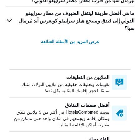
ثيرمال سبا من أقرب مطار، مطار سراييفو الدولي؟
ما هي أفضل طريقة لينتقل الضيوف من مطار سراييفو
الدولي إلى فندق ومنتجع هيلز سراييفو كونغرس آند ثيرمال
سبا؟
عرض المزيد من الأسئلة الشائعة
الملايين من التعليقات
تقييمات وتعليقات حقيقية من ملايين النزلاء، مثلك
تمامًا. احجز إقامتك المثالية بكل ثقة!
أفضل صفقات الفنادق
يبحث HotelsCombined في أكثر من 3 ملايين فندق
ومكان إقامة ويجمعهم في مكان واحد حتى تتمكن من
مقارنة أماكن الإقامة المثالية.
إلغاء مجاني