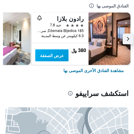
الفنادق الموصى بها
رادون بلازا
4 نجوم
جيد 7.8
Džemala Bijedica 185, سراييفو, البوسنة والهرسك
6.3 كيلومتر عن وسط المدينة
380 ﷼
عرض الصفقة
مشاهدة الفنادق الأخرى الموصى بها
استكشف سراييفو