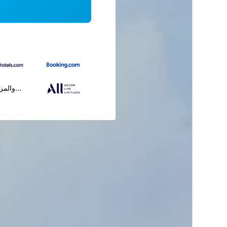
...والمز