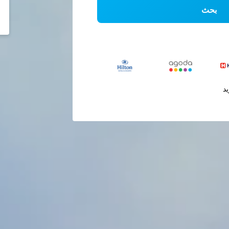
بحث
يد