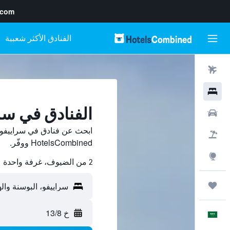
.com
رحلات طيران
فنادق
الفنادق في سر
سيارات
ابحث عن فنادق في سراييفو 
حزم العروض
HotelsCombined ووفّر.
استكشاف
2 من الضيوف، غرفة واحدة
رحلات
خ 13/8
العَرَبِيَّة