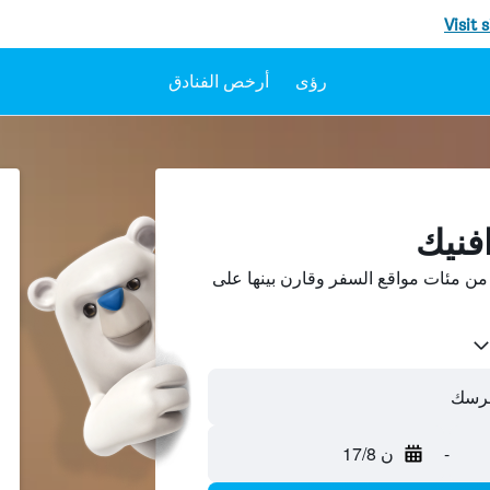
Visit 
رؤى
أرخص الفنادق
فنيك
من مئات مواقع السفر وقارن بينها على
لهرسك
-
ن 17/8