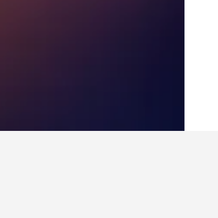
الصفحة الرئيسية
البوسنة والهرسك
16,302
أفكار للسفر حول ال
استخدم نصائح HotelsCombined التي تدعمها البيانات لمساعدتك في العثور على فندقك التالي في ترافنيك.