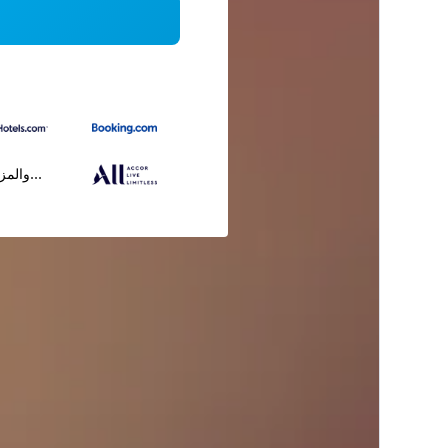
...والمز