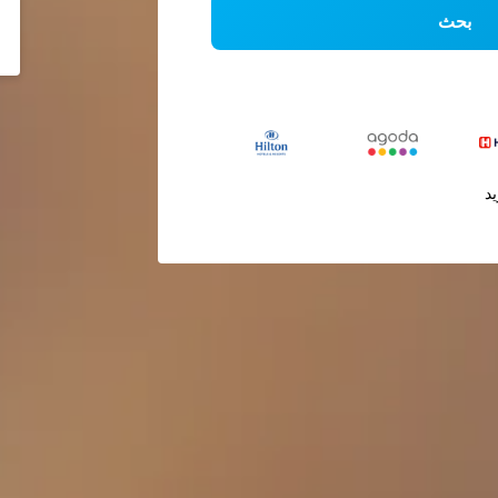
بحث
يد