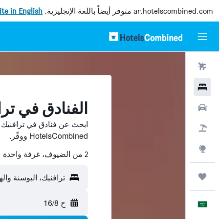
ar.hotelscombined.com
متوفر أيضاً باللغة الإنجليزية.
site in English
رحلات طيران
فنادق
الفنادق في ترا
سيارات
ابحث عن فنادق في ترافنيك 
حزم العروض
HotelsCombined ووفّر.
استكشاف
2 من الضيوف، غرفة واحدة
رحلات
ترافنيك، البوسنة وا
ح 16/8
العَرَبِيَّة