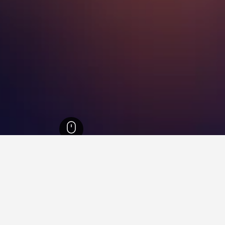
ترافنيك
204
فنادقفي ترافنيك