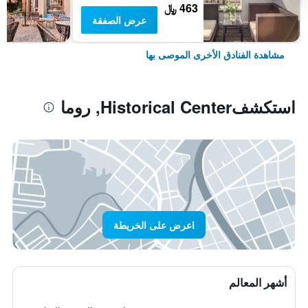
463 ﷼
عرض الصفقة
مشاهدة الفنادق الأخرى الموصى بها
استكشفHistorical Center, روما
اعرض على الخريطة
أشهر المعالم