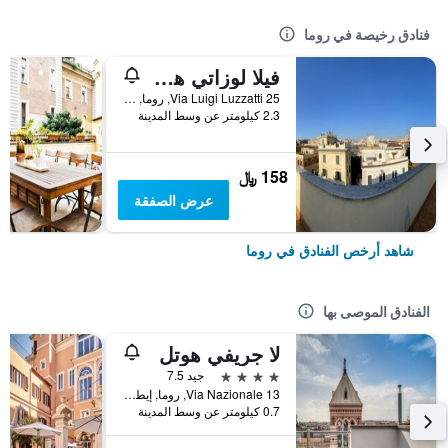
فنادق رخيصة في روما
فيلا لوزاتي هوستل
25 Via Luigi Luzzatti, روما, إيطاليا
2.3 كيلومتر عن وسط المدينة
158 ﷼
عرض الصفقة
شاهد أرخص الفنادق في روما
الفنادق الموصى بها
لا جريفي هوتل
4 نجوم
جيد 7.5
Via Nazionale 13, روما, إيطاليا
0.7 كيلومتر عن وسط المدينة