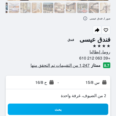
صور لـ فندق عيسى
فندق عيسى
فندق
4 نجوم
روما، إيطاليا
+39 063 212 610
ممتاز
1,247 من التقييمات تم التحقق منها
8.7
س 15/8
-
ح 16/8
2 من الضيوف، غرفة واحدة
بحث