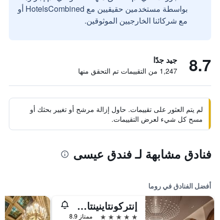
بواسطة مستخدمين حقيقيين مع HotelsCombined أو
مع شركائنا الخارجيين الموثوقين.
8.7
جيد جدًا
1,247 من التقييمات تم التحقق منها
لم يتم العثور على تقييمات. حاول إزالة مرشح أو تغيير بحثك أو
مسح كل شيء لعرض التقييمات.
فنادق مشابهة لـ فندق عيسى
أفضل الفنادق في روما
إنتركونتاينينتال روم أمباسشياتوري بالاس باي آيتش جي
5 نجوم
ممتاز 8.9