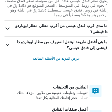
يكون سعر فندق عيسى عادة أقل من متوسط ​​سعر فندق مصنف
4 نجوم في روما. في المتوسط ، السعر المتوقع هو 1,312 ﷼ في
الليلة في روما. فندق عيسى سيعطيك 1,283 ﷼ في الليلة وهو
أرخص بنسبة 3% وسطياً في روما.
ما مدى قرب فندق عيسى من أقرب مطار، مطار ليوناردو
دا فينشي؟
ما هي أفضل طريقة لينتقل الضيوف من مطار ليوناردو دا
فينشي إلى فندق عيسى؟
عرض المزيد من الأسئلة الشائعة
الملايين من التعليقات
تقييمات وتعليقات حقيقية من ملايين النزلاء، مثلك
تمامًا. احجز إقامتك المثالية بكل ثقة!
أفضل صفقات الفنادق