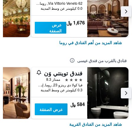
Via Vittorio Veneto 62, روما, إيطاليا
0.0 كيلومتر عن وسط المدينة
1,676 ﷼
عرض
الصفقة
شاهد المزيد من أهم الفنادق في روما
فنادق بالقرب من فندق عيسى
فندق توينتي وَن
4 نجوم
ممتاز 8.3
فيا كولا دي رينزو 23, روما, إيطاليا
0.3 كيلومتر عن وسط المدينة
584 ﷼
عرض الصفقة
شاهد المزيد من الفنادق القريبة