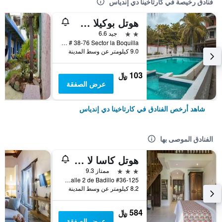
فنادق رخيصة في كارتاخينا دي إندياس
هوتل بوكيلا سويتس
2 نجمتين
جيد 6.6
Cra 9 # 38-76 Sector la Boquilla, كارتاخينا دي إندياس, كولومبيا
9.0 كيلومتر عن وسط المدينة
103 ﷼
عرض الصفقة
شاهد أرخص الفنادق في كارتاخينا دي إندياس
الفنادق الموصى بها
هوتل كاسا لا في باي بيسبوك كولومبيا
3 نجوم
ممتاز 9.3
Calle 2 de Badillo #36-125, كارتاخينا دي إندياس, كولومبيا
8.2 كيلومتر عن وسط المدينة
584 ﷼
عرض الصفقة