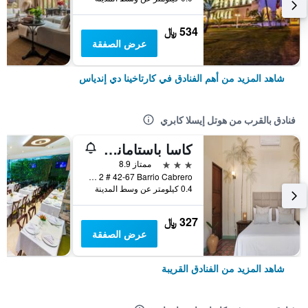
534 ﷼
عرض الصفقة
شاهد المزيد من أهم الفنادق في كارتاخينا دي إندياس
فنادق بالقرب من هوتل إيسلا كابري
كاسا باستامانت هوتل بوتيك
3 نجوم
ممتاز 8.9
Carrera 2 # 42-67 Barrio Cabrero, كارتاخينا دي إندياس, كولومبيا
0.4 كيلومتر عن وسط المدينة
327 ﷼
عرض الصفقة
شاهد المزيد من الفنادق القريبة