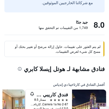
مع شركائنا الخارجيين الموثوقين.
8.0
جيد جدًا
1,749 من التقييمات تم التحقق منها
لم يتم العثور على تقييمات. حاول إزالة مرشح أو تغيير بحثك أو
مسح كل شيء لعرض التقييمات.
فنادق مشابهة لـ هوتل إيسلا كابري
أفضل الفنادق في كارتاخينا دي إندياس
فندق كاريبي باي فاراندا جراند، وهو عضو في مجموعة راديسون إندفيدوالز
5 نجوم
ممتاز 8.5
Carrera 1a No 2-87, كارتاخينا دي إندياس, كولومبيا
0.0 كيلومتر عن وسط المدينة