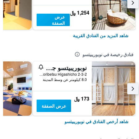
1,254 ﷼
عرض
الصفقة
شاهد المزيد من الفنادق القريبة
فنادق رخيصة في نوبوريبيتسو
نوبوريبيتسو جيست هاوس إيه كاي إيه آند إيه أو - دار ضيافة
2-3-2 Noboribetsu Higashicho, نوبوريبيتسو, اليابان
8.0 كيلومتر عن وسط المدينة
173 ﷼
عرض الصفقة
شاهد أرخص الفنادق في نوبوريبيتسو