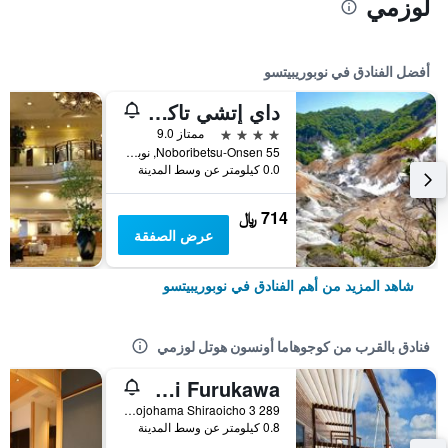
لوزمي
أفضل الفنادق في نوبوريبيتسو
داي إتشي تاكيموتوكان
4 نجوم
ممتاز 9.0
55 Noboribetsu-Onsen, نوبوريبيتسو, اليابان
0.0 كيلومتر عن وسط المدينة
714 ﷼
عرض الصفقة
شاهد المزيد من أهم الفنادق في نوبوريبيتسو
فنادق بالقرب من كوجوهاما أونسون هوتل لوزمي
Kokorono Resort Umino Bettei Furukawa
289 3 Kojohama Shiraoicho, نوبوريبيتسو, اليابان
0.8 كيلومتر عن وسط المدينة