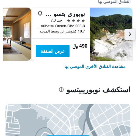
الفنادق الموصى بها
نوبوري بتسو سيكي سويتي
4 نجوم
جيد 7.3
203-3 Noboribetsu Onsen-Cho, نوبوريبيتسو, اليابان
10.7 كيلومتر عن وسط المدينة
490 ﷼
عرض الصفقة
مشاهدة الفنادق الأخرى الموصى بها
استكشف نوبوريبيتسو