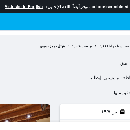
ar.hotelscombined
متوفر أيضاً باللغة الإنجليزية.
Visit site in English
فينيتسيا جوليا
7,330
تريست
1,524
هوتل جيمز جويس
فندق
س 15/8