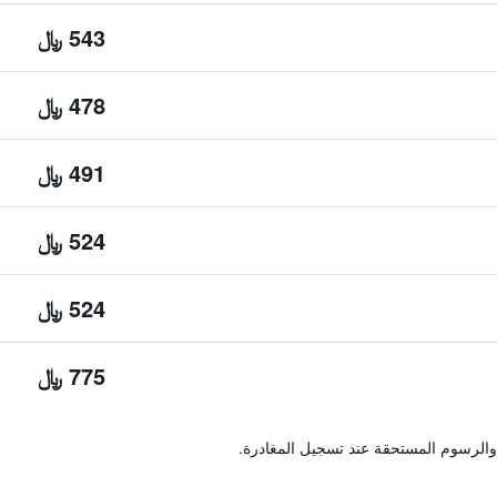
543 ﷼
478 ﷼
491 ﷼
524 ﷼
524 ﷼
775 ﷼
والرسوم المستحقة عند تسجيل المغادرة.