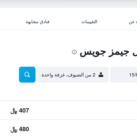
 عن
التقييمات
فنادق مشابهة
 جيمز جويس
2 من الضيوف، غرفة واحدة
407 ﷼
480 ﷼