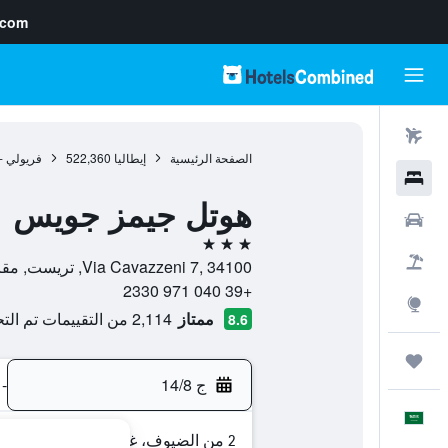
.com
رحلات طيران
الصفحة الرئيسية
إيطاليا
522,360
فريولي - 
فنادق
هوتل جيمز جويس
سيارات
3 نجوم
حزم العروض
Via Cavazzeni 7, 34100, تريست, مقاطعة ترييستي, إيطاليا
+39 040 971 2330
استكشاف
ممتاز
2,114 من التقييمات تم التحقق منها
8.6
رحلات
ج 14/8
-
العَرَبِيَّة
2 من الضيوف، غرفة واحدة