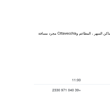
يقع هذا الفندق المصنف 3 نجوم في مكان إستراتيجي في مركز المدينة مما يجعله قاعدة ممتازة في مدينة تريست. وتبعد أماكن السهر ، المطاعم وCittavecchia مجرد مسافة
11:00
+39 040 971 2330