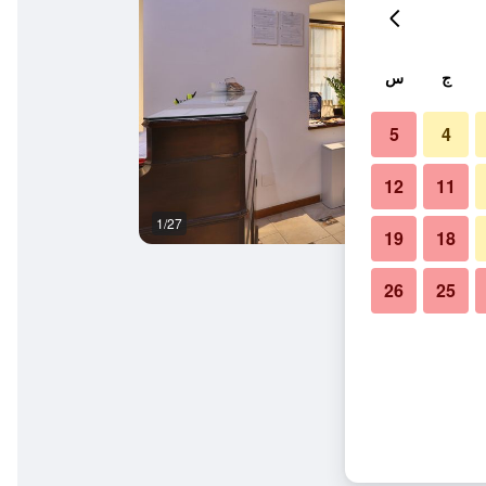
ج
س
5
4
12
11
1/27
غرفة نوم
19
18
26
25