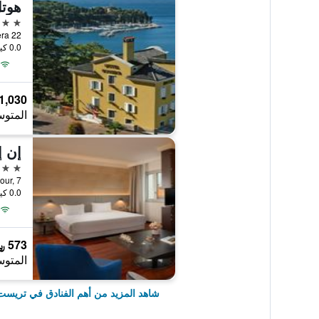
هوتل
4 نجوم
0.0 كيلومتر عن وسط المدينة
1,030 ﷼
المتوس
إن 
4 نجوم
Corso Cavour, 7,
0.0 كيلومتر عن وسط المدينة
573 ﷼
المتوس
شاهد المزيد من أهم الفنادق في تريست