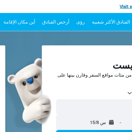
Visit 
رؤى
أرخص الفنادق
أين مكان الإقامة
ريست
 مئات مواقع السفر وقارن بينها على
-
س 15/8