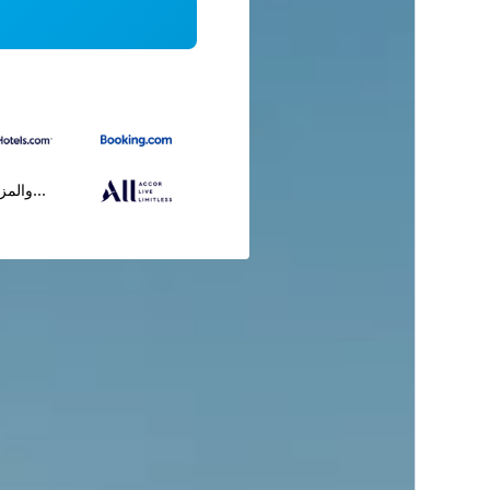
...والمز