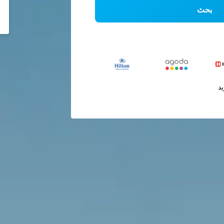
بحث
يد