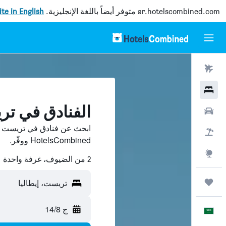
ar.hotelscombined.com
متوفر أيضاً باللغة الإنجليزية.
site in English
رحلات طيران
فنادق
الفنادق في ت
سيارات
ابحث عن فنادق في تريست من
حزم العروض
HotelsCombined ووفّر.
استكشاف
2 من الضيوف، غرفة واحدة
رحلات
تريست، إيطاليا
ج 14/8
العَرَبِيَّة