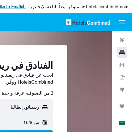
ar.hotelscombined.com
متوفر أيضاً باللغة الإنجليزية.
site in English
رحلات طيران
فنادق
الفنادق في ريف
سيارات
ابحث عن فنادق في ريفينانو 
حزم العروض
HotelsCombined ووفّر.
استكشاف
2 من الضيوف، غرفة واحدة
رحلات
ريفينانو، إيطاليا
س 15/8
العَرَبِيَّة