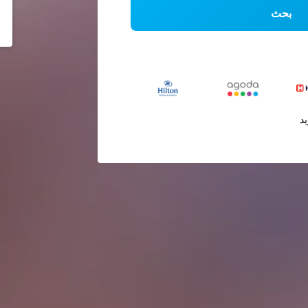
بحث
يد