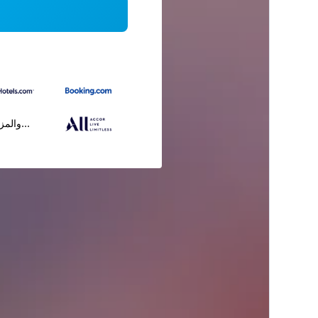
...والمز