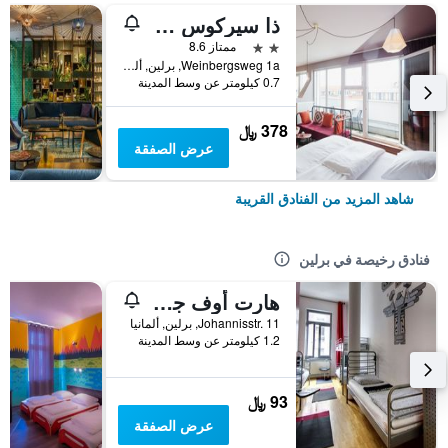
ذا سيركوس هوستل
2 نجمتين
ممتاز 8.6
Weinbergsweg 1a, برلين, ألمانيا
0.7 كيلومتر عن وسط المدينة
378 ﷼
عرض الصفقة
شاهد المزيد من الفنادق القريبة
فنادق رخيصة في برلين
هارت أوف جولد هوستل برلين
Johannisstr. 11, برلين, ألمانيا
1.2 كيلومتر عن وسط المدينة
93 ﷼
عرض الصفقة