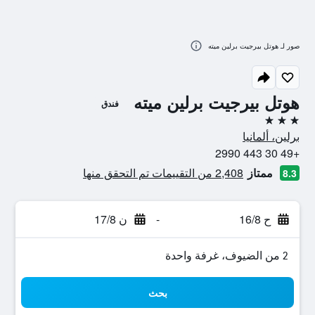
صور لـ هوتل بيرجيت برلين ميته
هوتل بيرجيت برلين ميته
فندق
3 نجوم
برلين، ألمانيا
+49 30 443 2990
ممتاز
2,408 من التقييمات تم التحقق منها
8.3
ح 16/8
-
ن 17/8
2 من الضيوف، غرفة واحدة
بحث