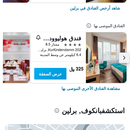
شاهد أرخص الفنادق في برلين
الفنادق الموصى بها
فندق هوليوود ميديا أم كورفورستيندام
4 نجوم
ممتاز 8.5
Kurfürstendamm 202, برلين, ألمانيا
6.4 كيلومتر عن وسط المدينة
325 ﷼
عرض الصفقة
مشاهدة الفنادق الأخرى الموصى بها
استكشفبانكوف, برلين