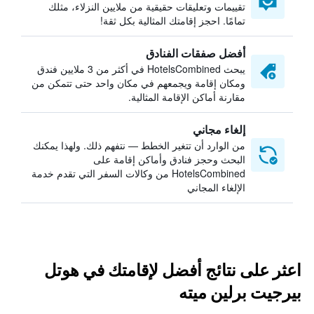
تقييمات وتعليقات حقيقية من ملايين النزلاء، مثلك
تمامًا. احجز إقامتك المثالية بكل ثقة!
أفضل صفقات الفنادق
يبحث HotelsCombined في أكثر من 3 ملايين فندق
ومكان إقامة ويجمعهم في مكان واحد حتى تتمكن من
مقارنة أماكن الإقامة المثالية.
إلغاء مجاني
من الوارد أن تتغير الخطط — نتفهم ذلك. ولهذا يمكنك
البحث وحجز فنادق وأماكن إقامة على
HotelsCombined من وكالات السفر التي تقدم خدمة
الإلغاء المجاني
اعثر على نتائج أفضل لإقامتك في هوتل
بيرجيت برلين ميته