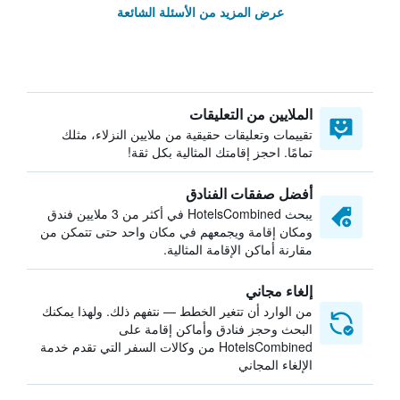
عرض المزيد من الأسئلة الشائعة
الملايين من التعليقات
تقييمات وتعليقات حقيقية من ملايين النزلاء، مثلك
تمامًا. احجز إقامتك المثالية بكل ثقة!
أفضل صفقات الفنادق
يبحث HotelsCombined في أكثر من 3 ملايين فندق
ومكان إقامة ويجمعهم في مكان واحد حتى تتمكن من
مقارنة أماكن الإقامة المثالية.
إلغاء مجاني
من الوارد أن تتغير الخطط — نتفهم ذلك. ولهذا يمكنك
البحث وحجز فنادق وأماكن إقامة على
HotelsCombined من وكالات السفر التي تقدم خدمة
الإلغاء المجاني