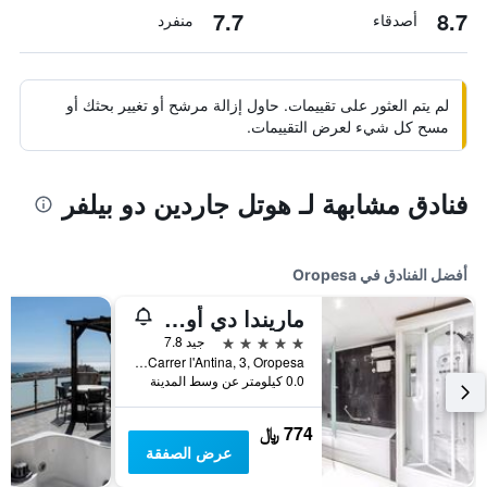
7.7
8.7
أصدقاء
منفرد
لم يتم العثور على تقييمات. حاول إزالة مرشح أو تغيير بحثك أو
مسح كل شيء لعرض التقييمات.
فنادق مشابهة لـ هوتل جاردين دو بيلفر
أفضل الفنادق في Oropesa
ماريندا دي أور 5 هوتل
5 نجوم
جيد 7.8
Carrer l'Antina, 3, Oropesa, منطقة بلنسية, أسبانيا
0.0 كيلومتر عن وسط المدينة
774 ﷼
عرض الصفقة