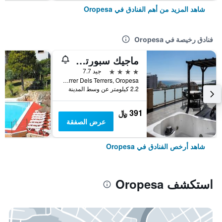
شاهد المزيد من أهم الفنادق في Oropesa
فنادق رخيصة في Oropesa
ماجيك سبورتس هوتل
4 نجوم
جيد 7.7
Carrer Dels Terrers, Oropesa, منطقة بلنسية, أسبانيا
2.2 كيلومتر عن وسط المدينة
391 ﷼
عرض الصفقة
شاهد أرخص الفنادق في Oropesa
استكشف Oropesa