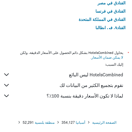
الفنادق في مصر
الفنادق في فرنسا
الفنادق في المملكة المتحدة
الفنادق في إيطاليا
الفنادق في تايلاند
*
يحاول HotelsCombined بشكل دائم الحصول على الأسعار الدقيقة، ولكن
لا يمكن ضمان الأسعار
.
إليك السبب:
HotelsCombined ليس البائع
نقوم بتجميع الكثير من البيانات لك
لماذا لا تكون الأسعار دقيقة بنسبة 100٪؟
الصفحة الرئيسية
أسبانيا
354,127
منطقة بلنسية
52,291