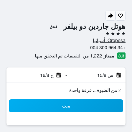
هوتل جاردين دو بيلفر
فندق
4 نجوم
Oropesa، أسبانيا
+34 964 300 004
ممتاز
1,222 من التقييمات تم التحقق منها
8.3
س 15/8
-
ح 16/8
2 من الضيوف، غرفة واحدة
بحث