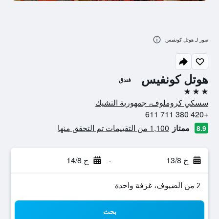
صور لـ هوتل كونفيس
هوتل كونفيس
فندق
3 نجوم
سسكي كروملوف، جمهورية التشيك
+420 380 711 611
ممتاز
1,100 من التقييمات تم التحقق منها
8.9
خ 13/8
-
ج 14/8
2 من الضيوف، غرفة واحدة
بحث