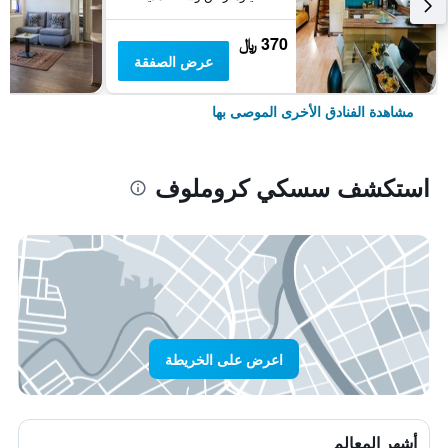
370 ﷼
عرض الصفقة
مشاهدة الفنادق الأخرى الموصى بها
استكشف سسكي كروملوف
اعرض على الخريطة
أشهر المعالم