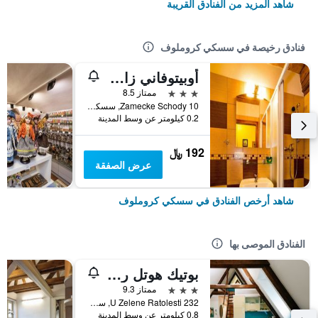
شاهد المزيد من الفنادق القريبة
فنادق رخيصة في سسكي كروملوف
أوبيتوفاني زاميتسكي شودي
3 نجوم
ممتاز 8.5
Zamecke Schody 10, سسكي كروملوف, منطقة جنوب بوهيميا, جمهورية التشيك
0.2 كيلومتر عن وسط المدينة
192 ﷼
عرض الصفقة
شاهد أرخص الفنادق في سسكي كروملوف
الفنادق الموصى بها
بوتيك هوتل رومانتيك
3 نجوم
ممتاز 9.3
U Zelene Ratolesti 232, سسكي كروملوف, منطقة جنوب بوهيميا, جمهورية التشيك
0.8 كيلومتر عن وسط المدينة