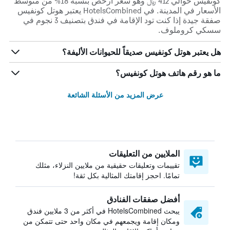
كونفيس حوالي 412 ﷼ وهو سعر أرخص بنسبة 18% من متوسط
الأسعار في المدينة. في HotelsCombined يعتبر هوتل كونفيس
صفقة جيدة إذا كنت تود الإقامة في فندق بتصنيف 3 نجوم في
سسكي كروملوف.
هل يعتبر هوتل كونفيس صديقاً للحيوانات الأليفة؟
ما هو رقم هاتف هوتل كونفيس؟
عرض المزيد من الأسئلة الشائعة
الملايين من التعليقات
تقييمات وتعليقات حقيقية من ملايين النزلاء، مثلك
تمامًا. احجز إقامتك المثالية بكل ثقة!
أفضل صفقات الفنادق
يبحث HotelsCombined في أكثر من 3 ملايين فندق
ومكان إقامة ويجمعهم في مكان واحد حتى تتمكن من