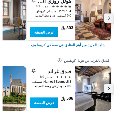
هوتل روزي آند ويلنيس
5 نجوم
ممتاز 8.2
Horni 154, سسكي كروملوف, منطقة جنوب بوهيميا, جمهورية التشيك
0.0 كيلومتر عن وسط المدينة
303 ﷼
عرض الصفقة
شاهد المزيد من أهم الفنادق في سسكي كروملوف
فنادق بالقرب من هوتل كونفيس
فندق غراند
4 نجوم
ممتاز 8.9
Namesti Svornosti 3, سسكي كروملوف, منطقة جنوب بوهيميا, جمهورية التشيك
0.0 كيلومتر عن وسط المدينة
506 ﷼
عرض الصفقة