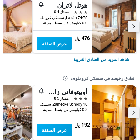
هوتل لاتران
3 نجوم
ممتاز 9.4
Latrán 74/75, سسكي كروملوف, منطقة جنوب بوهيميا, جمهورية التشيك
0.0 كيلومتر عن وسط المدينة
476 ﷼
عرض الصفقة
شاهد المزيد من الفنادق القريبة
فنادق رخيصة في سسكي كروملوف
أوبيتوفاني زاميتسكي شودي
3 نجوم
ممتاز 8.5
Zamecke Schody 10, سسكي كروملوف, منطقة جنوب بوهيميا, جمهورية التشيك
0.2 كيلومتر عن وسط المدينة
192 ﷼
عرض الصفقة