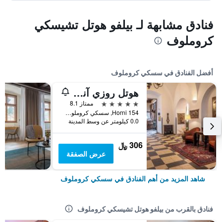
فنادق مشابهة لـ بيلفو هوتل تشيسكي
كروملوف
أفضل الفنادق في سسكي كروملوف
هوتل روزي آند ويلنيس
5 نجوم
ممتاز 8.1
Horni 154, سسكي كروملوف, منطقة جنوب بوهيميا, جمهورية التشيك
0.0 كيلومتر عن وسط المدينة
306 ﷼
عرض الصفقة
شاهد المزيد من أهم الفنادق في سسكي كروملوف
فنادق بالقرب من بيلفو هوتل تشيسكي كروملوف