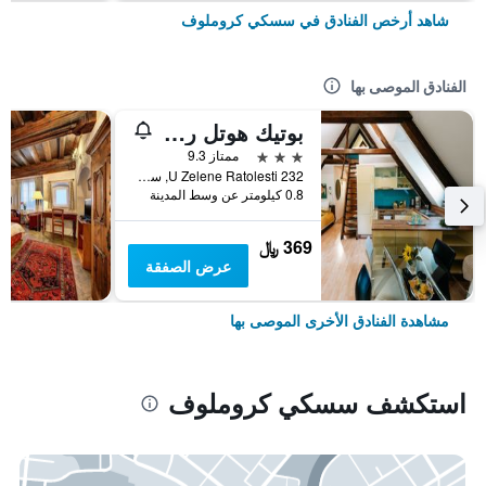
شاهد أرخص الفنادق في سسكي كروملوف
الفنادق الموصى بها
بوتيك هوتل رومانتيك
3 نجوم
ممتاز 9.3
U Zelene Ratolesti 232, سسكي كروملوف, منطقة جنوب بوهيميا, جمهورية التشيك
0.8 كيلومتر عن وسط المدينة
369 ﷼
عرض الصفقة
مشاهدة الفنادق الأخرى الموصى بها
استكشف سسكي كروملوف