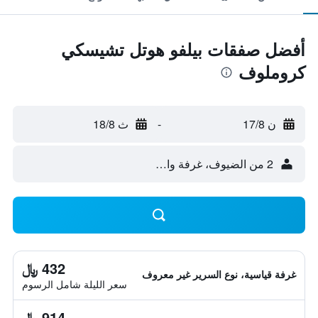
أفضل صفقات بيلفو هوتل تشيسكي
كروملوف
ن 17/8
-
ث 18/8
2 من الضيوف، غرفة واحدة
432 ﷼
غرفة قياسية، نوع السرير غير معروف
سعر الليلة شامل الرسوم
914 ﷼