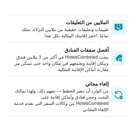
الملايين من التعليقات
تقييمات وتعليقات حقيقية من ملايين النزلاء، مثلك
تمامًا. احجز إقامتك المثالية بكل ثقة!
أفضل صفقات الفنادق
يبحث HotelsCombined في أكثر من 3 ملايين فندق
ومكان إقامة ويجمعهم في مكان واحد حتى تتمكن من
مقارنة أماكن الإقامة المثالية.
إلغاء مجاني
من الوارد أن تتغير الخطط — نتفهم ذلك. ولهذا يمكنك
البحث وحجز فنادق وأماكن إقامة على
HotelsCombined من وكالات السفر التي تقدم خدمة
الإلغاء المجاني