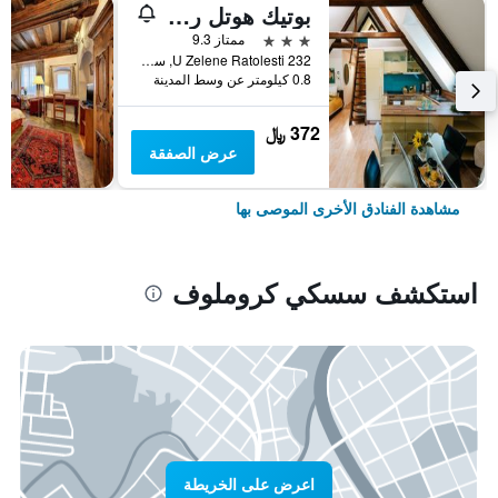
بوتيك هوتل رومانتيك
3 نجوم
ممتاز 9.3
U Zelene Ratolesti 232, سسكي كروملوف, منطقة جنوب بوهيميا, جمهورية التشيك
0.8 كيلومتر عن وسط المدينة
372 ﷼
عرض الصفقة
مشاهدة الفنادق الأخرى الموصى بها
استكشف سسكي كروملوف
اعرض على الخريطة