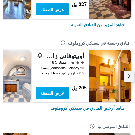
327 ﷼
عرض الصفقة
شاهد المزيد من الفنادق القريبة
فنادق رخيصة في سسكي كروملوف
أوبيتوفاني زاميتسكي شودي
3 نجوم
ممتاز 8.5
Zamecke Schody 10, سسكي كروملوف, منطقة جنوب بوهيميا, جمهورية التشيك
0.2 كيلومتر عن وسط المدينة
205 ﷼
عرض الصفقة
شاهد أرخص الفنادق في سسكي كروملوف
الفنادق الموصى بها