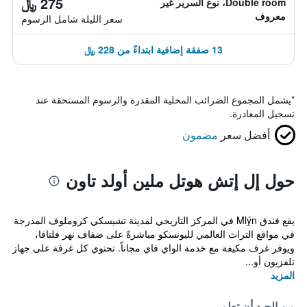
275 ﷼
Double room، نوع السرير غير
معروف
سعر الليلة شامل الرسوم
13 صفقة إضافية ابتداءً من 228 ﷼
*
يشمل المجموع الضرائب المحلية المقدرة والرسوم المستحقة عند
تسجيل المغادرة.
أفضل سعر
مضمون
حول إل إتش هوتل ملين أولد تاون
يقع فندق Mlýn في المركز التاريخي لمدينة تشيسكي كروملوف المدرجة
في مواقع التراث العالمي لليونسكو مباشرةً على ضفاف نهر فلتافا،
ويوفر غرف مكيفة مع خدمة الواي فاي مجاناً. تحتوي كل غرفة على جهاز
تلفزيون أو...
المزيد
من الجيد أن تعلم