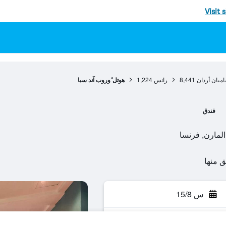
Visit 
مبان أردان
8,441
رانس
1,224
هوتل ٔوروب آند سبا
فندق
س 15/8