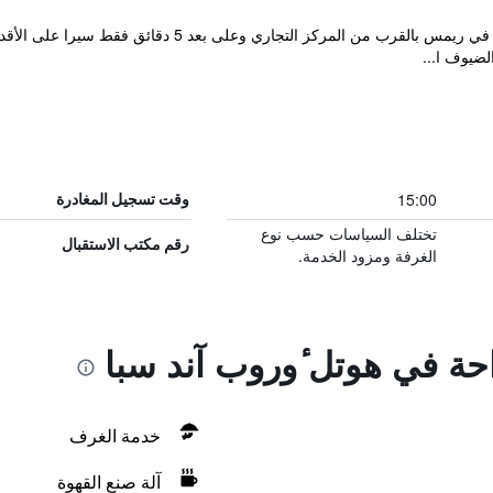
يقع Hôtel Kyriad and Spa Reims centre في ريمس بالقرب 
لضيوف ا...
15:00
وقت تسجيل المغادرة
تختلف السياسات حسب نوع
رقم مكتب الاستقبال
الغرفة ومزود الخدمة.
احة في هوتل ٔوروب آند سبا
خدمة الغرف
آلة صنع القهوة