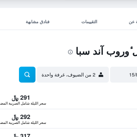
 عن
التقييمات
فنادق مشابهة
ٔوروب آند سبا
2 من الضيوف، غرفة واحدة
291 ﷼
سعر الليلة شامل الصريبة المضا
292 ﷼
سعر الليلة شامل الصريبة المضا
317 ﷼