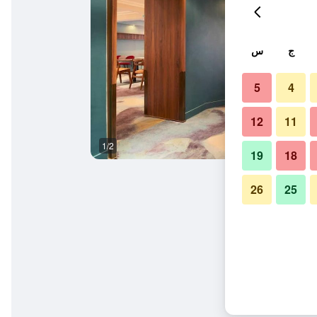
ج
س
5
4
12
11
1/2
مبنى
19
18
26
25