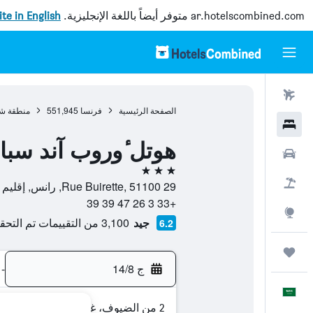
ar.hotelscombined.com
متوفر أيضاً باللغة الإنجليزية.
site in English
رحلات طيران
الصفحة الرئيسية
فرنسا
551,945
منطقة شا
فنادق
هوتل ٔوروب آند سبا
سيارات
3 نجوم
حزم العروض
29 Rue Buirette, 51100, رانس, إقليم المارن, فرنسا
+33 3 26 47 39 39
استكشاف
جيد
3,100 من التقييمات تم التحقق منها
6.2
رحلات
ج 14/8
-
العَرَبِيَّة
2 من الضيوف، غرفة واحدة