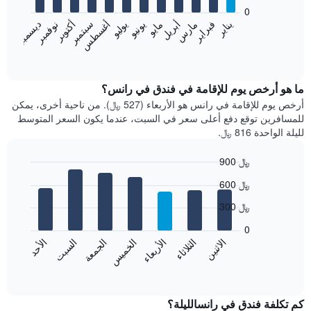
bars.
0
فبراير
مايو
أغسطس
نوفمبر
يناير
أبريل
يوليو
أكتوبر
مارس
يونيو
سبتمبر
ديسمبر
يعرض
المخطط
End
of
التالي
interactive
متوسط
chart
سعر
ما هو أرخص يوم للإقامة في فندق في رانس؟
غرفة
أرخص يوم للإقامة في رانس هو الأربعاء (527 ﷼). من ناحية أخرى، يمكن
كل
للمسافرين توقع دفع أعلى سعر في السبت، عندما يكون السعر المتوسط
شهر
لليلة الواحدة 816 ﷼.
يتضمن
المخطط
900 ﷼
1
Bar
محور
Chart
600 ﷼
graphic.
chart
X
with
الذي
300 ﷼
7
يعرض
bars.
0
الشهور.
الاثنين
الثلاثاء
الأربعاء
الخميس
الجمعة
السبت
الأحد
يتضمن
يعرض
المخطط
المخطط
End
التالي
of
التالي
interactive
1
متوسط
chart
محور
سعر
كم تكلفة فندق في رانسالليلة؟
Y