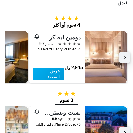
فندق.
4 نجوم
4 نجوم أو أكثر
دومين ليه كراييريس
5 نجوم
ممتاز 9.7
64 Boulevard Henry Vasnier, رانس, إقليم المارن, فرنسا
2,915 ﷼
عرض
الصفقة
3 نجوم
3 نجوم
بست ويسترن هوتل سنتر ريمز
3 نجوم
جيد 6.9
75 Place Drouet, رانس, إقليم المارن, فرنسا