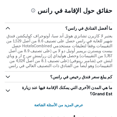
حقائق حول الإقامة في رانس
ما أفضل الفنادق في رانس؟
يعتبر لا كازيرن تشانزي هوتل آند سبا، أوتوجراف كوليكشن فندق
شهير للغاية في رانس حصل على تصنيف 8.6 من أصل 1,529 من
التقييمات.وفقاً لتعليقات مستخدمي HotelsCombined حصل
بيست ويسترن بريمير أوتيل دو لا بي (على تصنيف 8.9 من أصل
5,767 من التقييمات) وحصل هوليداي إن ررايمش س جٕ ار و وياي
ايتش جي (شامبر رينوفي) (على تصنيف 8.1 من أصل 4,024 من
التقييمات) وهو أيضاً من الفنادق ذات التصنيف العالي في رانس
كم يبلغ سعر فندق رخيص في رانس؟
ما هي المدن الأخرى التي يمكنك الإقامة فيها عند زيارة
Grand Est؟
عرض المزيد من الأسئلة الشائعة