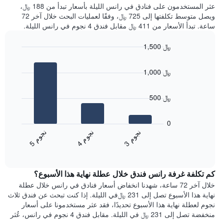
غرفة
عثر المستخدمون على فنادق في رانس الليلة بأسعار تبدأ من 188 ﷼،
الذي
كل
ويصل متوسط تكلفتها إلى 725 ﷼، وفقًا لعمليات البحث خلال آخر 72
يعرض
يوم
ساعة. تبدأ الأسعار من 411 ﷼ مقابل فندق 4 نجوم في رانس الليلة.
متوسط
في
سعر
الأسبوع
1,500 ﷼
غرفة
يتضمن
Bar
المخطط
Chart
graphic.
chart
1
1,000 ﷼
with
محور
3
X
bars.
الذي
500 ﷼
يعرض
يعرض
أيام
المخطط
0
الأسبوع.
التالي
ن
م
ن
م
ن
م
يتضمن
متوسط
4
ج
و
3
ج
و
5
ج
و
المخطط
End
سعر
of
التالي
الغرفة
interactive
1
هذه
chart
محور
كم تكلفة غرفة رانس فندق خلال عطلة نهاية هذا الأسبوع؟
الليلة
Y
الذي
خلال آخر 72 ساعة، شهدنا انخفاض أسعار فنادق في رانس خلال عطلة
الذي
عُثر
نهاية هذا الأسبوع تصل إلى 231 ﷼في الليلة. إذا كنت تبحث عن فندق ثلاث
يعرض
عليه
نجوم لعطلة نهاية هذا الأسبوع تحديدًا، فقد عثر مستخدمونا على أسعار
متوسط
خلال
منخفضة تصل إلى 231 ﷼ في الليلة. مقابل فندق 4 نجوم في رانس، عُثر
سعر