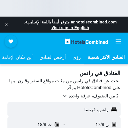
ar.hotelscombined.com
متوفر أيضاً باللغة الإنجليزية.
Visit site in English
رؤى
أرخص الفنادق
أين مكان الإقامة
الفنادق في رانس
ابحث عن فنادق في رانس من مئات مواقع السفر وقارن بينها
على HotelsCombined ووفّر.
2 من الضيوف، غرفة واحدة
رانس، فرنسا
ن 17/8
-
ث 18/8