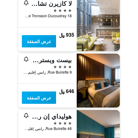
لا كازيرن تشانزي هوتل آند سبا، أوتوجراف كوليكشن
4 نجوم
18 Rue Tronsson Ducoudray, رانس, إقليم المارن, فرنسا
935 ﷼
عرض الصفقة
بيست ويسترن بريمير أوتيل دو لا بي
4 نجوم
9 Rue Buirette, رانس, إقليم المارن, فرنسا
646 ﷼
عرض الصفقة
هوليداي إن ررايمش س جٕ ار و وياي ايتش جي (شامبر رينوفي)
4 نجوم
46 Rue Buirette, رانس, إقليم المارن, فرنسا