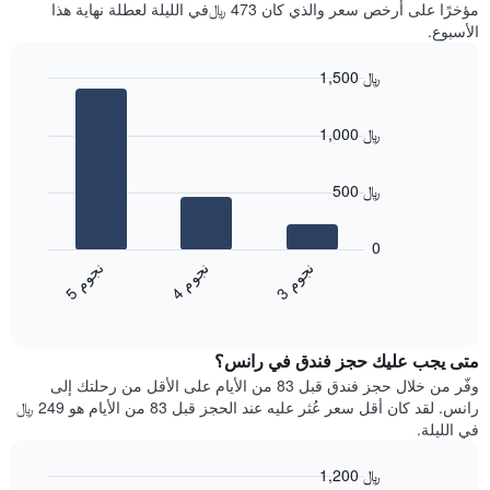
آخر
مؤخرًا على أرخص سعر والذي كان 473 ﷼في الليلة لعطلة نهاية هذا
غرفة
3
الأسبوع.
أيام
مع
1,500 ﷼
التصنيف
Bar
حسب
Chart
graphic.
chart
النجوم
1,000 ﷼
with
يتضمن
3
المخطط
bars.
1
500 ﷼
محور
يعرض
X
المخطط
0
التي
التالي
ن
م
ن
م
ن
م
تعرض
متوسط
4
ج
و
3
ج
و
5
ج
و
فئات
End
سعر
of
الفنادق
الغرفة
interactive
بالنجوم.
خلال
chart
يتضمن
متى يجب عليك حجز فندق في رانس؟
عطلة
المخطط
نهاية
وفّر من خلال حجز فندق قبل 83 من الأيام على الأقل من رحلتك إلى
1
هذا
رانس. لقد كان أقل سعر عُثر عليه عند الحجز قبل 83 من الأيام هو 249 ﷼
محور
الأسبوع
في الليلة.
Y
الذي
الذي
عُثر
1,200 ﷼
يعرض
عليه