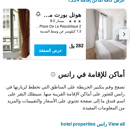
هوتل بورت مارس ريمس جير سنتر
3 نجوم
ممتاز 8.0
2 Place De La Republique, رانس, إقليم المارن, فرنسا
1.3 كيلومتر عن وسط المدينة
282 ﷼
عرض الصفقة
أماكن للإقامة في رانس
تصفح وقم بتكبير الخريطة على المناطق التي تخطط لزيارتها في
رانس للعثور على أماكن الإقامة القريبة منها. سينقلك النقر على
اسم فندق ما إلى صفحة تحتوي على الأسعار والتقييمات والمزيد
من المعلومات المفيدة.
View all رانس hotel properties