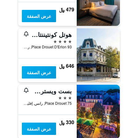
479 ﷼
عرض الصفقة
هوتل كونتيننتال - ريمز
4 نجوم
93 Place Drouet D'Erlon, رانس, إقليم المارن, فرنسا
646 ﷼
عرض الصفقة
بست ويسترن هوتل سنتر ريمز
3 نجوم
75 Place Drouet, رانس, إقليم المارن, فرنسا
330 ﷼
عرض الصفقة