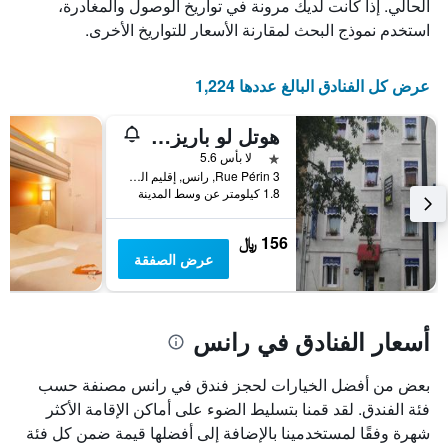
الذي
يعرض
الحالي. إذا كانت لديك مرونة في تواريخ الوصول والمغادرة،
عدد
يعرض
استخدم نموذج البحث لمقارنة الأسعار للتواريخ الأخرى.
الأيام
متوسط
قبل
سعر
غرفة
الإقامة
عرض كل الفنادق البالغ عددها 1,224
في
يتضمن
عطلة
المخطط
هوتل لو باريزيان
نهاية
التالي
1
هذا
نجمة واحدة
لا بأس 5.6
محور
الأسبوع
3 Rue Périn, رانس, إقليم المارن, فرنسا
Y
خلال
1.8 كيلومتر عن وسط المدينة
آخر
الذي
3
يعرض
156 ﷼
أيام
متوسط
عرض الصفقة
سعر
غرفة
أسعار الفنادق في رانس
بعض من أفضل الخيارات لحجز فندق في رانس مصنفة حسب
فئة الفندق. لقد قمنا بتسليط الضوء على أماكن الإقامة الأكثر
شهرة وفقًا لمستخدمينا بالإضافة إلى أفضلها قيمة ضمن كل فئة