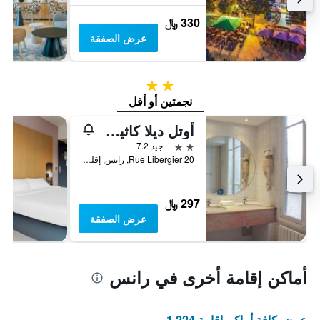
330 ﷼
عرض الصفقة
2 نجمتين
نجمتين أو أقل
أوتل ديلا كاثيدرال
2 نجمتين
جيد 7.2
20 Rue Libergier, رانس, إقليم المارن, فرنسا
297 ﷼
عرض الصفقة
أماكن إقامة أخرى في رانس
عرض كافة أماكن إقامة 1,224