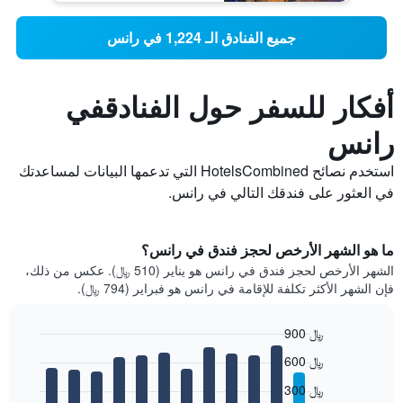
جميع الفنادق الـ 1,224 في رانس
أفكار للسفر حول الفنادقفي
رانس
استخدم نصائح HotelsCombined التي تدعمها البيانات لمساعدتك
في العثور على فندقك التالي في رانس.
ما هو الشهر الأرخص لحجز فندق في رانس؟
الشهر الأرخص لحجز فندق في رانس هو يناير (510 ﷼). عكس من ذلك،
فإن الشهر الأكثر تكلفة للإقامة في رانس هو فبراير (794 ﷼).
900 ﷼
Bar
Chart
600 ﷼
graphic.
chart
with
300 ﷼
12