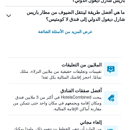
باريس شارل ديغول الدولي؟
ما هي أفضل طريقة لينتقل الضيوف من مطار باريس
شارل ديغول الدولي إلى فندق لا كومتيس؟
عرض المزيد من الأسئلة الشائعة
الملايين من التعليقات
تقييمات وتعليقات حقيقية من ملايين النزلاء، مثلك
تمامًا. احجز إقامتك المثالية بكل ثقة!
أفضل صفقات الفنادق
يبحث HotelsCombined في أكثر من 3 ملايين فندق
ومكان إقامة ويجمعهم في مكان واحد حتى تتمكن من
مقارنة أماكن الإقامة المثالية.
إلغاء مجاني
من الوارد أن تتغير الخطط — نتفهم ذلك. ولهذا يمكنك