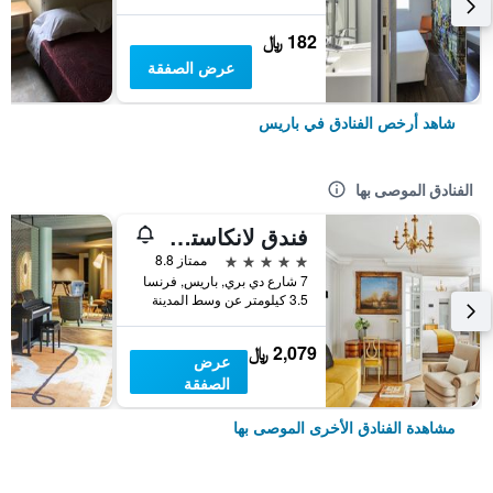
182 ﷼
عرض الصفقة
شاهد أرخص الفنادق في باريس
الفنادق الموصى بها
فندق لانكاستر باريس شانزليزيه
5 نجوم
ممتاز 8.8
7 شارع دي بري, باريس, فرنسا
3.5 كيلومتر عن وسط المدينة
2,079 ﷼
عرض
الصفقة
مشاهدة الفنادق الأخرى الموصى بها