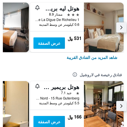
هوتل ليه بريسيه
3 نجوم
ممتاز 8.9
Chemin De La Digue De Richelieu 1, لاروشيل, شارنت البحرية, فرنسا
0.6 كيلومتر عن وسط المدينة
531 ﷼
عرض الصفقة
شاهد المزيد من الفنادق القريبة
فنادق رخيصة في لاروشيل
هوتل بريمير كلاس لا روتشيل سود - أيتراي
نجمة واحدة
جيد 7.1
Zac de Belle-Aire Nord - 15 Rue Gutenberg, لاروشيل, شارنت البحرية, فرنسا
5.5 كيلومتر عن وسط المدينة
166 ﷼
عرض الصفقة