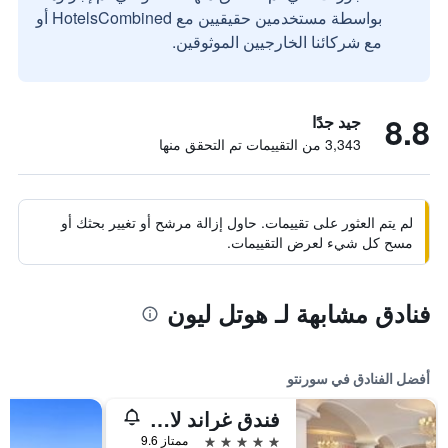
بواسطة مستخدمين حقيقيين مع HotelsCombined أو
مع شركائنا الخارجيين الموثوقين.
8.8
جيد جدًا
3,343 من التقييمات تم التحقق منها
لم يتم العثور على تقييمات. حاول إزالة مرشح أو تغيير بحثك أو
مسح كل شيء لعرض التقييمات.
فنادق مشابهة لـ هوتل ليون
أفضل الفنادق في سورنتو
فندق غراند لا فافوريتا
5 نجوم
ممتاز 9.6