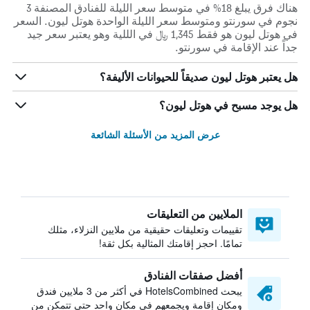
هناك فرق يبلغ 18% في متوسط ​​سعر الليلة للفنادق المصنفة 3
نجوم في سورنتو ومتوسط ​​سعر الليلة الواحدة هوتل ليون. السعر
في هوتل ليون هو فقط 1,345 ﷼ في الللية وهو يعتبر سعر جيد
جداً عند الإقامة في سورنتو.
هل يعتبر هوتل ليون صديقاً للحيوانات الأليفة؟
هل يوجد مسبح في هوتل ليون؟
عرض المزيد من الأسئلة الشائعة
الملايين من التعليقات
تقييمات وتعليقات حقيقية من ملايين النزلاء، مثلك
تمامًا. احجز إقامتك المثالية بكل ثقة!
أفضل صفقات الفنادق
يبحث HotelsCombined في أكثر من 3 ملايين فندق
ومكان إقامة ويجمعهم في مكان واحد حتى تتمكن من