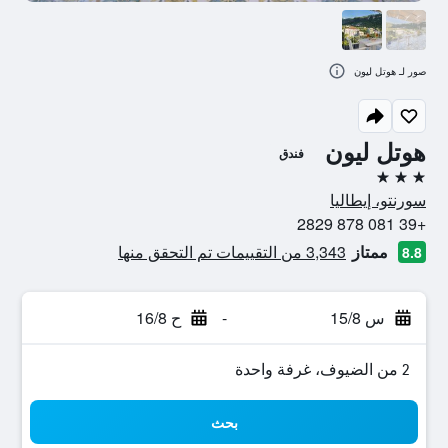
صور لـ هوتل ليون
هوتل ليون
فندق
3 نجوم
سورنتو، إيطاليا
+39 081 878 2829
ممتاز
3,343 من التقييمات تم التحقق منها
8.8
س 15/8
-
ح 16/8
2 من الضيوف، غرفة واحدة
بحث