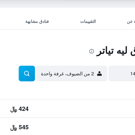
 عن
التقييمات
فنادق مشابهة
يه تياتر
2 من الضيوف، غرفة واحدة
424 ﷼
545 ﷼