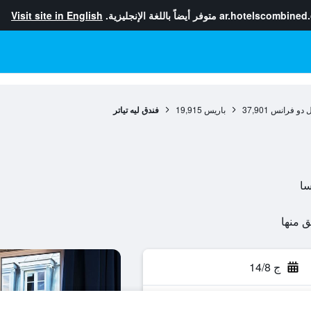
ar.hotelscombined
متوفر أيضاً باللغة الإنجليزية.
Visit site in English
ل دو فرانس
37,901
باريس
19,915
فندق ليه تياتر
ج 14/8