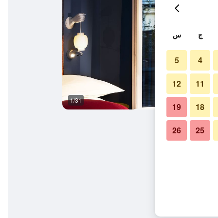
ج
س
5
4
12
11
1/31
آخر
19
18
26
25