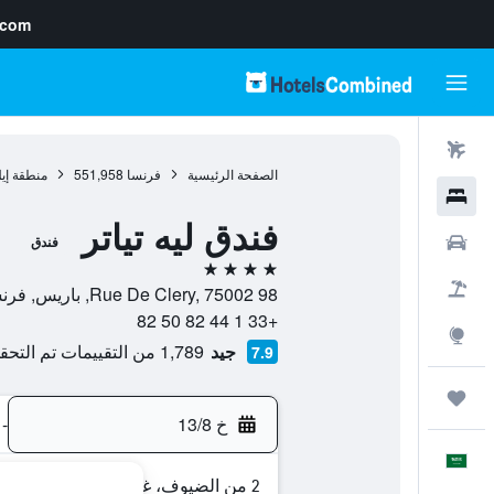
.com
رحلات طيران
الصفحة الرئيسية
فرنسا
551,958
منطقة إي
فنادق
فندق ليه تياتر
سيارات
فندق
4 نجوم
حزم العروض
98 Rue De Clery, 75002, باريس, فرنسا
+33 1 44 82 50 82
استكشاف
جيد
1,789 من التقييمات تم التحقق منها
7.9
رحلات
خ 13/8
-
العَرَبِيَّة
2 من الضيوف، غرفة واحدة