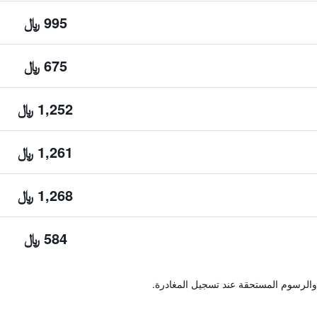
995 ﷼
675 ﷼
1,252 ﷼
1,261 ﷼
1,268 ﷼
584 ﷼
والرسوم المستحقة عند تسجيل المغادرة.