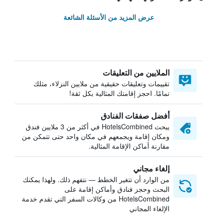
عرض المزيد من الأسئلة الشائعة
الملايين من التعليقات
تقييمات وتعليقات حقيقية من ملايين النزلاء، مثلك
تمامًا. احجز إقامتك المثالية بكل ثقة!
أفضل صفقات الفنادق
يبحث HotelsCombined في أكثر من 3 ملايين فندق
ومكان إقامة ويجمعهم في مكان واحد حتى تتمكن من
مقارنة أماكن الإقامة المثالية.
إلغاء مجاني
من الوارد أن تتغير الخطط — نتفهم ذلك. ولهذا يمكنك
البحث وحجز فنادق وأماكن إقامة على
HotelsCombined من وكالات السفر التي تقدم خدمة
الإلغاء المجاني