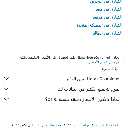
الفنادق في البحرين
الفنادق في مصر
الفنادق في فرنسا
الفنادق في المملكة المتحدة
الفنادق في إيطاليا
الفنادق في تايلاند
*
يحاول HotelsCombined بشكل دائم الحصول على الأسعار الدقيقة، ولكن
لا يمكن ضمان الأسعار
.
إليك السبب:
HotelsCombined ليس البائع
نقوم بتجميع الكثير من البيانات لك
لماذا لا تكون الأسعار دقيقة بنسبة 100٪؟
الصفحة الرئيسية
بولندا
118,222
محافظة سيلزيا السفلى
11,527