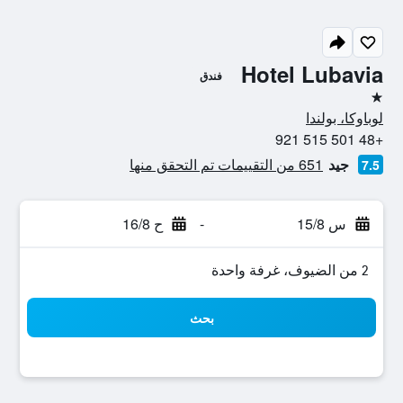
Hotel Lubavia
فندق
نجمة واحدة
لوباوكا، بولندا
+48 501 515 921
جيد
651 من التقييمات تم التحقق منها
7.5
س 15/8
-
ح 16/8
2 من الضيوف، غرفة واحدة
بحث