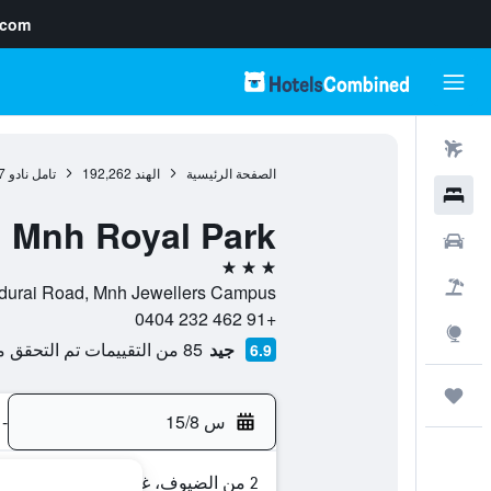
.com
رحلات طيران
الصفحة الرئيسية
الهند
192,262
تامل نادو
7
فنادق
l Mnh Royal Park
سيارات
3 نجوم
حزم العروض
64d, Madurai Road, Mnh Jewellers Campus, , تيرونلفلي, تام
+91 462 232 0404
استكشاف
جيد
85 من التقييمات تم التحقق منها
6.9
رحلات
س 15/8
-
2 من الضيوف، غرفة واحدة