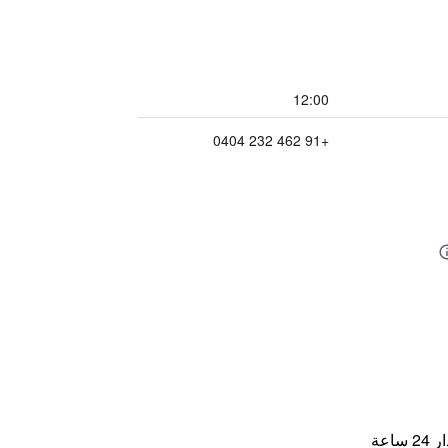
12:00
+91 462 232 0404
اعة