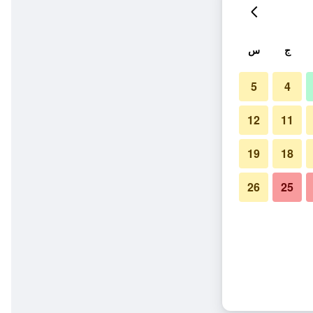
ج
س
5
4
12
11
19
18
26
25