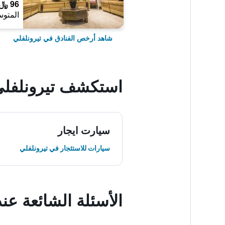
96 ﷼
المتوس
شاهد أرخص الفنادق في تيرونلفلي
استكشف تيرونلفل
سيارت ايجار
سيارات للاستئجار في تيرونلفلي
الأسئلة الشائعة عند حجز oyal Park