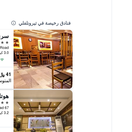
فنادق رخيصة في تيرونلفلي
سري 
3 نجوم
durai Road
3.0 كيلومتر عن وسط المدينة
41 ﷼
المتوس
هوت
3 نجوم
67 Madurai Road, تيرونلفلي, الهند
3.2 كيلومتر عن وسط المدينة