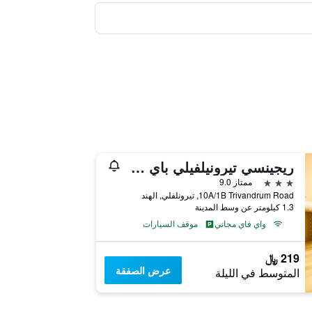
ريجينسي تيرونيلفيلي باي جي آر تي هوتلز
3 نجوم
ممتاز 9.0
10A/1B Trivandrum Road, تيرونلفلي, الهند
1.3 كيلومتر عن وسط المدينة
واي فاي مجاني
موقف السيارات
219 ﷼
عرض الصفقة
المتوسط في الليلة