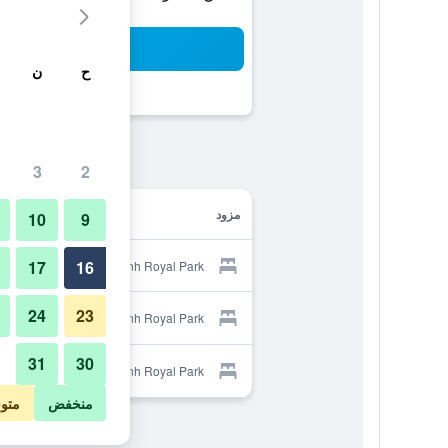
بح
ح
ن
3
2
مزود
10
9
17
16
Provider for Hotel Mnh Royal Park
24
23
Provider for Hotel Mnh Royal Park
31
30
Provider for Hotel Mnh Royal Park
منخفض
متو