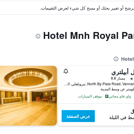
ة مرشح أو تغيير بحثك أو مسح كل شيء لعرض التقييمات.
 أبيلتري
ممتاز 8.8
North By-Pass Road, Vannarpettai, تيرونلفلي, الهند
واي فاي مجاني
موقف السيارات
عرض الصفقة
ط في الليلة