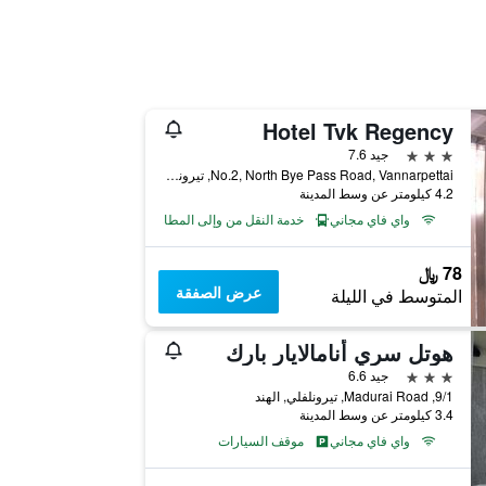
Hotel Tvk Regency
3 نجوم
جيد 7.6
No.2, North Bye Pass Road, Vannarpettai, تيرونلفلي, الهند
4.2 كيلومتر عن وسط المدينة
واي فاي مجاني
خدمة النقل من وإلى المطار
78 ﷼
عرض الصفقة
المتوسط في الليلة
هوتل سري أنامالايار بارك
3 نجوم
جيد 6.6
9/1, Madurai Road, تيرونلفلي, الهند
3.4 كيلومتر عن وسط المدينة
واي فاي مجاني
موقف السيارات