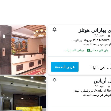
بهاراني هوتلز
جيد 7.1
29a Ma, تيرونلفلي, الهند
واي فاي مجاني
موقف السيارات
عرض الصفقة
ط في الليلة
ل أرياس
جيد 7.1