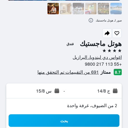
صور لـ هوتل ماجستيك
هوتل ماجستيك
فندق
4 نجوم
اغواس دي ليندويا، البرازيل
+55 113 217 9800
ممتاز
691 من التقييمات تم التحقق منها
8.7
ج 14/8
-
س 15/8
2 من الضيوف، غرفة واحدة
بحث