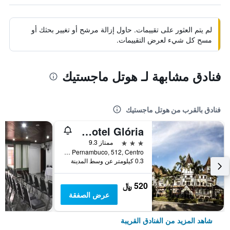
لم يتم العثور على تقييمات. حاول إزالة مرشح أو تغيير بحثك أو
مسح كل شيء لعرض التقييمات.
فنادق مشابهة لـ هوتل ماجستيك
فنادق بالقرب من هوتل ماجستيك
Grande Hotel Glória
3 نجوم
ممتاز 9.3
Rua Pernambuco, 512, Centro, اغواس دي ليندويا, البرازيل
0.3 كيلومتر عن وسط المدينة
520 ﷼
عرض الصفقة
شاهد المزيد من الفنادق القريبة