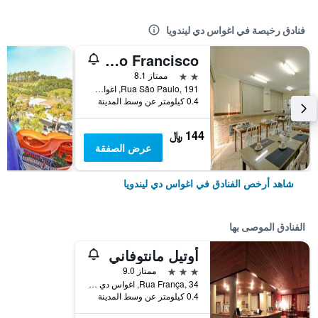
فنادق رخيصة في اغواس دي ليندويا
Hotel Sao Francisco
2 نجمتين
ممتاز 8.1
Rua São Paulo, 191, اغواس دي ليندويا, البرازيل
0.4 كيلومتر عن وسط المدينة
144 ﷼
عرض الصفقة
شاهد أرخص الفنادق في اغواس دي ليندويا
الفنادق الموصى بها
أوتيل مانتوفاني
3 نجوم
ممتاز 9.0
Rua França, 34, اغواس دي ليندويا, البرازيل
0.4 كيلومتر عن وسط المدينة