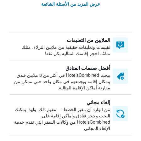
عرض المزيد من الأسئلة الشائعة
الملايين من التعليقات
تقييمات وتعليقات حقيقية من ملايين النزلاء، مثلك
تمامًا. احجز إقامتك المثالية بكل ثقة!
أفضل صفقات الفنادق
يبحث HotelsCombined في أكثر من 3 ملايين فندق
ومكان إقامة ويجمعهم في مكان واحد حتى تتمكن من
مقارنة أماكن الإقامة المثالية.
إلغاء مجاني
من الوارد أن تتغير الخطط — نتفهم ذلك. ولهذا يمكنك
البحث وحجز فنادق وأماكن إقامة على
HotelsCombined من وكالات السفر التي تقدم خدمة
الإلغاء المجاني