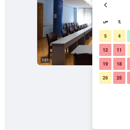
ج
س
5
4
12
11
1/21
غرفة معيشة
19
18
26
25