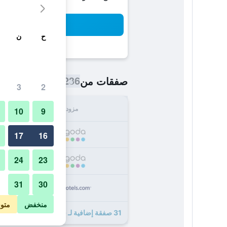
بح
ح
ن
236 ﷼
صفقات من
/
أرخص سعر اللي
3
2
مزود
الإجما
10
9
236
17
16
24
23
297
31
30
306
منخفض
متو
31 صفقة إضافية لـ فندق ماجستيك