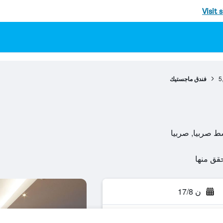
Visit 
5
فندق ماجستيك
ن 17/8