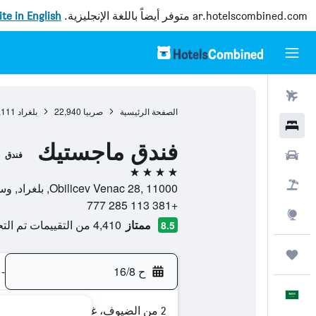
ar.hotelscombined.com
متوفر أيضاً باللغة الإنجليزية.
site in English
رحلات طيران
الصفحة الرئيسية
صربيا
22,940
بلغراد
,111
فنادق
فندق ماجستيك
سيارات
فندق
4 نجوم
حزم العروض
Obilicev Venac 28, 11000, بلغراد, وسط صربيا, صربيا
+381 113 285 777
استكشاف
ممتاز
4,410 من التقييمات تم التحقق منها
8.5
رحلات
ح 16/8
-
العَرَبِيَّة
2 من الضيوف، غرفة واحدة