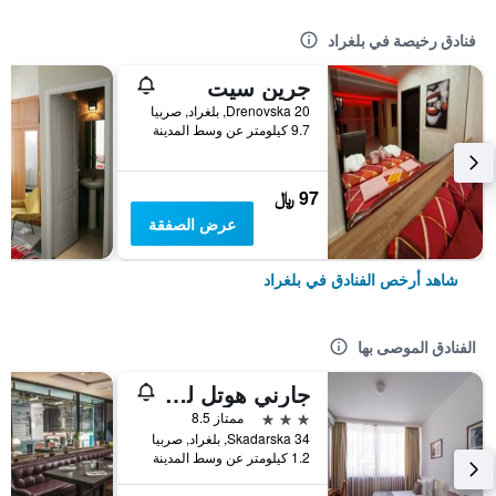
فنادق رخيصة في بلغراد
جرين سيت
20 Drenovska, بلغراد, صربيا
9.7 كيلومتر عن وسط المدينة
97 ﷼
عرض الصفقة
شاهد أرخص الفنادق في بلغراد
الفنادق الموصى بها
جارني هوتل لو بيتي بياف
3 نجوم
ممتاز 8.5
Skadarska 34, بلغراد, صربيا
1.2 كيلومتر عن وسط المدينة