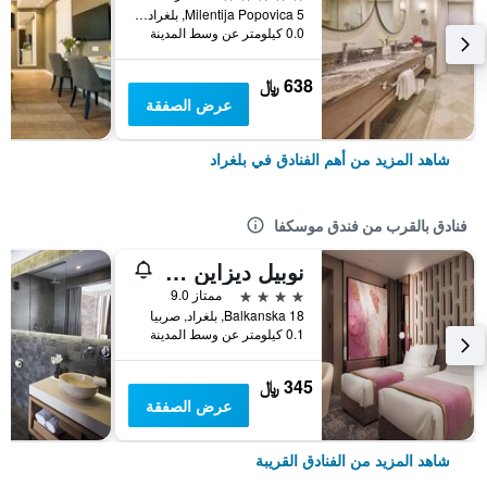
Milentija Popovica 5, بلغراد, صربيا
0.0 كيلومتر عن وسط المدينة
638 ﷼
عرض الصفقة
شاهد المزيد من أهم الفنادق في بلغراد
فنادق بالقرب من فندق موسكفا
نوبيل ديزاين هوتل
4 نجوم
ممتاز 9.0
Balkanska 18, بلغراد, صربيا
0.1 كيلومتر عن وسط المدينة
345 ﷼
عرض الصفقة
شاهد المزيد من الفنادق القريبة