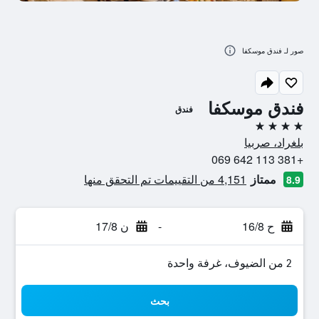
صور لـ فندق موسكفا
فندق موسكفا
فندق
4 نجوم
بلغراد، صربيا
+381 113 642 069
ممتاز
4,151 من التقييمات تم التحقق منها
8.9
ح 16/8
-
ن 17/8
2 من الضيوف، غرفة واحدة
بحث