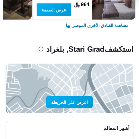
964 ﷼
عرض الصفقة
مشاهدة الفنادق الأخرى الموصى بها
استكشفStari Grad, بلغراد
اعرض على الخريطة
أشهر المعالم