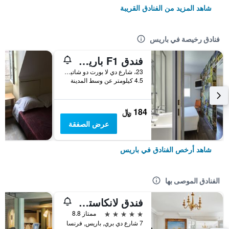
شاهد المزيد من الفنادق القريبة
فنادق رخيصة في باريس
فندق F1 باريس بورت دو شاتيلون
23، شارع دي لا بورت دو شاتيلون, باريس, فرنسا
4.5 كيلومتر عن وسط المدينة
184 ﷼
عرض الصفقة
شاهد أرخص الفنادق في باريس
الفنادق الموصى بها
فندق لانكاستر باريس شانزليزيه
5 نجوم
ممتاز 8.8
7 شارع دي بري, باريس, فرنسا