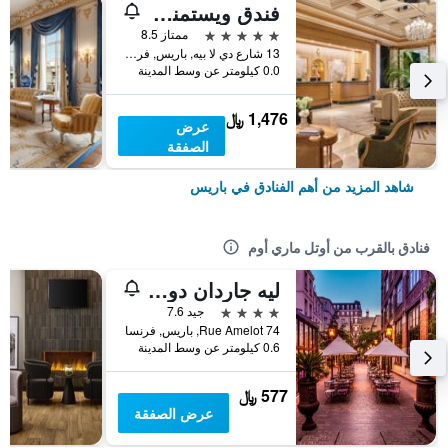
فندق ويستمنستر
5 نجوم
ممتاز 8.5
13 شارع دي لا بيه, باريس, فرنسا
0.0 كيلومتر عن وسط المدينة
1,476 ﷼
عرض
الصفقة
شاهد المزيد من أهم الفنادق في باريس
فنادق بالقرب من أوتل ماري أوم
ليه جاردان دو ماريه
4 نجوم
جيد 7.6
74 Rue Amelot, باريس, فرنسا
0.6 كيلومتر عن وسط المدينة
577 ﷼
عرض الصفقة