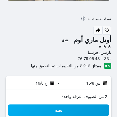
صور لـ أوتل ماري أوم
أوتل ماري أوم
فندق
3 نجوم
باريس، فرنسا
+33 1 48 05 79 76
ممتاز
2,213 من التقييمات تم التحقق منها
8.5
س 15/8
-
ح 16/8
2 من الضيوف، غرفة واحدة
بحث