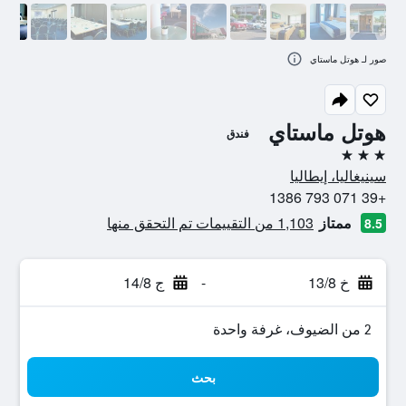
صور لـ هوتل ماستاي
هوتل ماستاي
فندق
3 نجوم
سينيغاليا، إيطاليا
+39 071 793 1386
ممتاز
1,103 من التقييمات تم التحقق منها
8.5
خ 13/8
-
ج 14/8
2 من الضيوف، غرفة واحدة
بحث