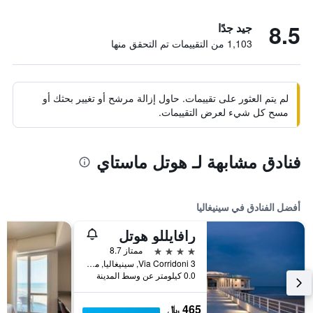
8.5
جيد جدًا
1,103 من التقييمات تم التحقق منها
لم يتم العثور على تقييمات. حاول إزالة مرشح أو تغيير بحثك أو
مسح كل شيء لعرض التقييمات.
فنادق مشابهة لـ هوتل ماستاي
أفضل الفنادق في سينيغاليا
رافايللو هوتل
4 نجوم
ممتاز 8.7
Via Corridoni 3, سينيغاليا, مقاطعة أنكونا, إيطاليا
0.0 كيلومتر عن وسط المدينة
465 ﷼