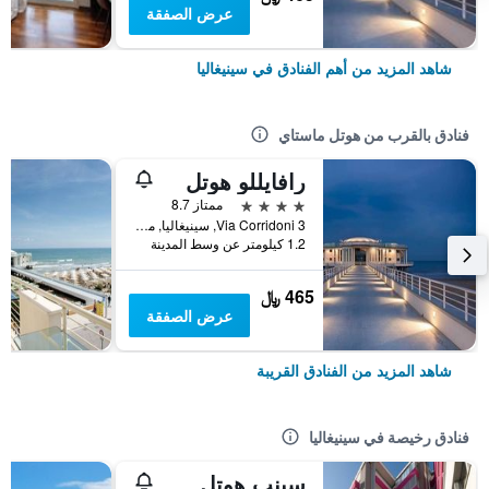
عرض الصفقة
شاهد المزيد من أهم الفنادق في سينيغاليا
فنادق بالقرب من هوتل ماستاي
رافايللو هوتل
4 نجوم
ممتاز 8.7
Via Corridoni 3, سينيغاليا, مقاطعة أنكونا, إيطاليا
1.2 كيلومتر عن وسط المدينة
465 ﷼
عرض الصفقة
شاهد المزيد من الفنادق القريبة
فنادق رخيصة في سينيغاليا
سينب هوتل