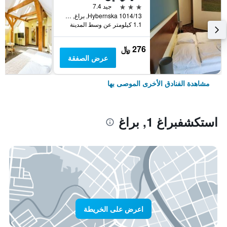
3 نجوم
جيد 7.4
Hybernska 1014/13, براغ, Prague Region, جمهورية التشيك
1.1 كيلومتر عن وسط المدينة
276 ﷼
عرض الصفقة
مشاهدة الفنادق الأخرى الموصى بها
استكشفبراغ 1, براغ
اعرض على الخريطة