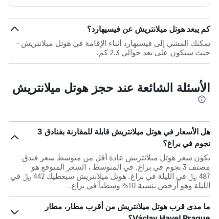
كم يبعد هوتل ميلانتريش عن فيسيهارد؟
يمكنك المشي إلى فيسيهارد أثناء الإقامة في هوتل ميلانتريش -
حيث ستكون على بعد حوالي 2.3 كم.
الأسئلة الشائعة عند حجز هوتل ميلانتريش
هل الأسعار في هوتل ميلانتريش قابلة للمقارنة بفنادق 3
نجوم في براغ؟
يكون سعر هوتل ميلانتريش عادة أقل من متوسط ​​سعر فندق
مصنف 3 نجوم في براغ. في المتوسط ، السعر المتوقع هو
487 ﷼ في الليلة في براغ. هوتل ميلانتريش سيعطيك 442 ﷼ في
الليلة وهو أرخص بنسبة 10% وسطياً في براغ.
ما مدى قرب هوتل ميلانتريش من أقرب مطار، مطار
Václav Havel Prague؟