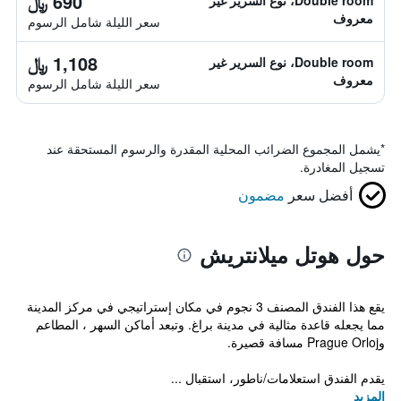
690 ﷼
Double room، نوع السرير غير
معروف
سعر الليلة شامل الرسوم
1,108 ﷼
Double room، نوع السرير غير
معروف
سعر الليلة شامل الرسوم
*
يشمل المجموع الضرائب المحلية المقدرة والرسوم المستحقة عند
تسجيل المغادرة.
أفضل سعر
مضمون
حول هوتل ميلانتريش
يقع هذا الفندق المصنف 3 نجوم في مكان إستراتيجي في مركز المدينة
مما يجعله قاعدة مثالية في مدينة براغ. وتبعد أماكن السهر ، المطاعم
وPrague Orloj مسافة قصيرة.
يقدم الفندق استعلامات/ناطور، استقبال ...
المزيد