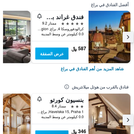
أفضل الفنادق في براغ
فندق غراند بوهيميا
5 نجوم
ممتاز 9.2
كرالودفوروسكا 4, براغ, Prague Region, جمهورية التشيك
0.0 كيلومتر عن وسط المدينة
587 ﷼
عرض الصفقة
شاهد المزيد من أهم الفنادق في براغ
فنادق بالقرب من هوتل ميلانتريش
بنسيون كورتو
3 نجوم
ممتاز 8.4
Havelska 15, Praha 1, براغ, Prague Region, جمهورية التشيك
0.0 كيلومتر عن وسط المدينة
346 ﷼