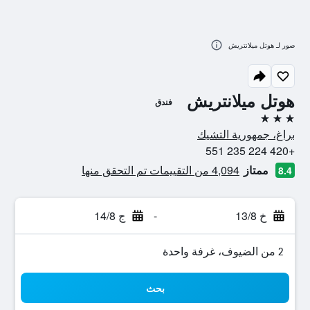
صور لـ هوتل ميلانتريش
هوتل ميلانتريش
فندق
3 نجوم
براغ، جمهورية التشيك
+420 224 235 551
ممتاز
4,094 من التقييمات تم التحقق منها
8.4
خ 13/8
-
ج 14/8
2 من الضيوف، غرفة واحدة
بحث