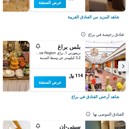
عرض الصفقة
شاهد المزيد من الفنادق القريبة
فنادق رخيصة في براغ
بلس براغ
بريفوزني 1, براغ, Prague Region, جمهورية التشيك
3.2 كيلومتر عن وسط المدينة
114 ﷼
عرض الصفقة
شاهد أرخص الفنادق في براغ
الفنادق الموصى بها
سيتي-إن