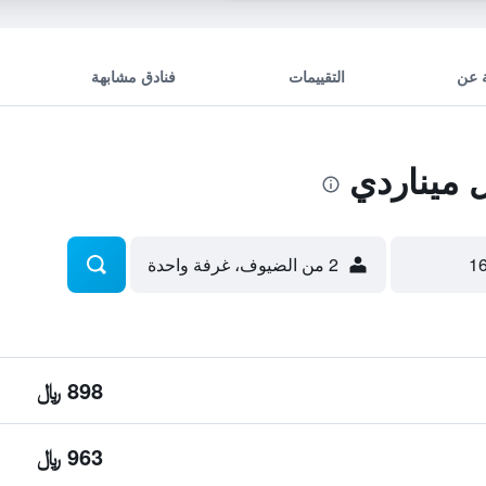
 عن
التقييمات
فنادق مشابهة
ميناردي
2 من الضيوف، غرفة واحدة
898 ﷼
963 ﷼