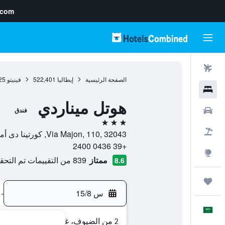
.com
رحلات طيران
الصفحة الرئيسية
إيطاليا
522,401
فينيتو
25
فنادق
هوتل ميناردي
سيارات
فندق
3 نجوم
حزم العروض
Via Majon, 110, 32043, كورتينا دى أمبيزو, فينيتو, إيطاليا
+39 0436 2400
استكشاف
ممتاز
839 من التقييمات تم التحقق منها
8.6
رحلات
س 15/8
-
العَرَبِيَّة
2 من الضيوف، غرفة واحدة