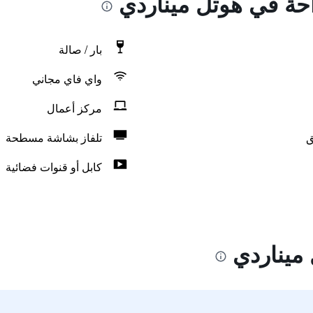
احة في هوتل ميناردي
بار / صالة
واي فاي مجاني
مركز أعمال
ق
تلفاز بشاشة مسطحة
كابل أو قنوات فضائية
ميناردي