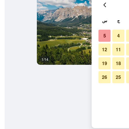
ج
س
5
4
12
11
1/14
المظهر الخارجي
19
18
26
25