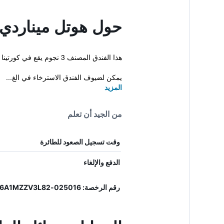
حول هوتل ميناردي
هذا الفندق المصنف 3 نجوم يقع في كورتينا دى أمبيزو و يقدم مجموعة من المرافق الممتازة والتي تشمل حمام تركي وجاكوزي. بالإضافة إلى توفر سونا ومركز للياقة البدنية.
يمكن لضيوف الفندق الاسترخاء في الغ...
المزيد
من الجيد أن تعلم
وقت تسجيل الصعود للطائرة
الدفع والإلغاء
رقم الرخصة: 025016-ALB-00036, IT025016A1MZZV3L82