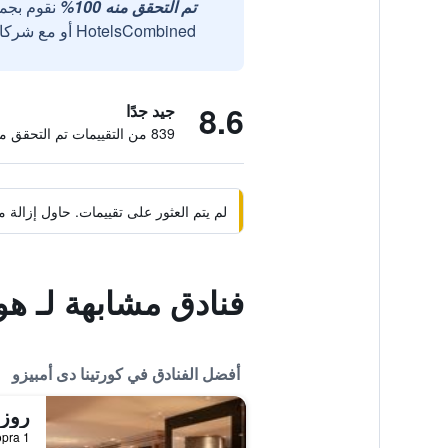
تم التحقق منه 100%
نقوم بجم
HotelsCombined أو مع شركائنا الخارجيين الموثوقين.
8.6
جيد جدًا
839 من التقييمات تم التحقق منها
لم يتم العثور على تقييمات. حاول إزال
فنادق مشابهة لـ هو
أفضل الفنادق في كورتينا دى أمبيزو
روزا