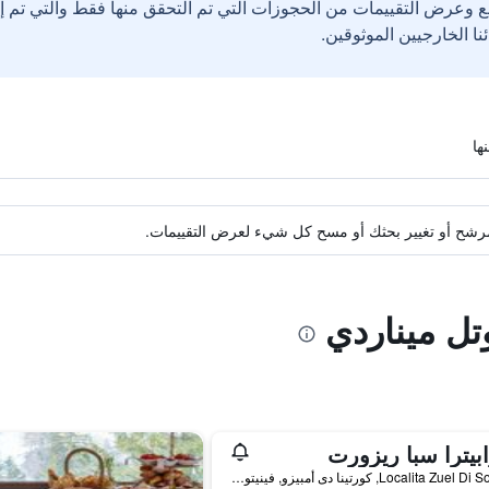
ع وعرض التقييمات من الحجوزات التي تم التحقق منها فقط والتي تم 
ة مرشح أو تغيير بحثك أو مسح كل شيء لعرض التقييمات.
تل ميناردي
بيترا سبا ريزورت
Localita Zuel Di Sopra 1, كورتينا دى أمبيزو, فينيتو, إيطاليا