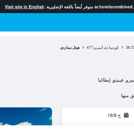
ar.hotelscombined
متوفر أيضاً باللغة الإنجليزية.
Visit site in English
36,7
كورتينا دى أمبيزو
477
هوتل ميناردي
ح 16/8