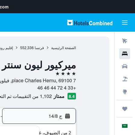
.com
رحلات طيران
الصفحة الرئيسية
فرنسا
552,336
إقليم رو
فنادق
ميركيور ليون سنتر 
سيارات
4 نجوم
حزم العروض
7 place Charles Hernu, 69100, فيلوربان, Lyon Metropolis, فرنسا
+33 4 72 44 46 46
استكشاف
ممتاز
1,102 من التقييمات تم التحقق منها
8.4
رحلات
ج 14/8
-
العَرَبِيَّة
2 من الضيوف، غرفة واحدة