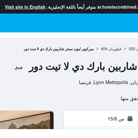
ar.hotelscombined
متوفر أيضاً باللغة الإنجليزية.
Visit site in English
ن
530
فيلوربان
604
ميركيور ليون سنتر شاربين بارك دي لا تيت دور
شاربين بارك دي لا تيت دور
فندق
س 15/8