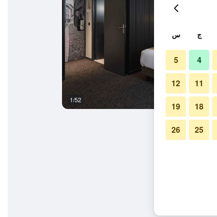
ج
س
5
4
12
11
1/52
آخر
19
18
26
25
ارك دي لا تيت دور