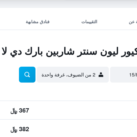
 عن
التقييمات
فنادق مشابهة
ر ليون سنتر شاربين بارك دي لا 
2 من الضيوف، غرفة واحدة
367 ﷼
382 ﷼