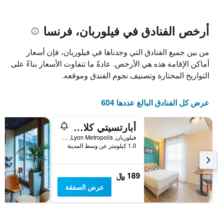
يتضمن
بالنجوم.
يتضمن
المخطط
1
المخطط
أرخص الفنادق في فيلوربان، فرنسا
1
محور
X
محور
من بين جميع الفنادق التي وجدناها في فيلوربان، فإن أسعار
Y
الذي
الذي
يعرض
أماكن الإقامة هذه هي الأرخص. عادةً ما تتفاوت الأسعار بناءً على
عدد
يعرض
التواريخ المختارة وتصنيف نجوم الفندق وموقعه.
الأيام
متوسط
قبل
سعر
غرفة
الإقامة
عرض كل الفنادق البالغ عددها 604
في
يتضمن
عطلة
المخطط
أبارتسيتي كلاسيك لين فيلوربان
نهاية
التالي
1
هذا
فيلوربان, Lyon Metropolis, فرنسا
محور
الأسبوع
1.0 كيلومتر عن وسط المدينة
Y
خلال
آخر
الذي
3
يعرض
189 ﷼
أيام
متوسط
عرض الصفقة
سعر
غرفة