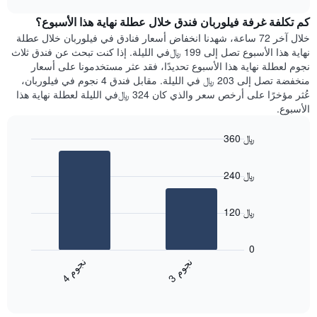
1
هذه
chart
محور
كم تكلفة غرفة فيلوربان فندق خلال عطلة نهاية هذا الأسبوع؟
الليلة
Y
الذي
خلال آخر 72 ساعة، شهدنا انخفاض أسعار فنادق في فيلوربان خلال عطلة
الذي
عُثر
نهاية هذا الأسبوع تصل إلى 199 ﷼في الليلة. إذا كنت تبحث عن فندق ثلاث
يعرض
عليه
نجوم لعطلة نهاية هذا الأسبوع تحديدًا، فقد عثر مستخدمونا على أسعار
متوسط
خلال
منخفضة تصل إلى 203 ﷼ في الليلة. مقابل فندق 4 نجوم في فيلوربان،
سعر
آخر
عُثر مؤخرًا على أرخص سعر والذي كان 324 ﷼في الليلة لعطلة نهاية هذا
غرفة
3
الأسبوع.
أيام
مع
360 ﷼
التصنيف
Bar
حسب
Chart
graphic.
chart
النجوم
240 ﷼
with
يتضمن
2
المخطط
bars.
1
120 ﷼
محور
يعرض
X
المخطط
0
التي
التالي
ن
م
ن
م
تعرض
متوسط
3
ج
و
4
ج
و
فئات
End
سعر
of
الفنادق
الغرفة
interactive
بالنجوم.
خلال
chart