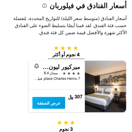
أسعار الفنادق في فيلوربان
أسعار الفنادق (متوسط سعر الليلة) للتواريخ المحددة، مُفصلة
حسب فئة الفندق. لقد قمنا أيضًا بتسليط الضوء على الفنادق
الأكثر شهرة والأفضل قيمة ضمن كل فئة فندق.
4 نجوم
4 نجوم أو أكثر
ميركيور ليون سنتر شاربين بارك دي لا تيت دور
4 نجوم
ممتاز 8.4
7 place Charles Hernu, فيلوربان, Lyon Metropolis, فرنسا
307 ﷼
عرض الصفقة
3 نجوم
3 نجوم