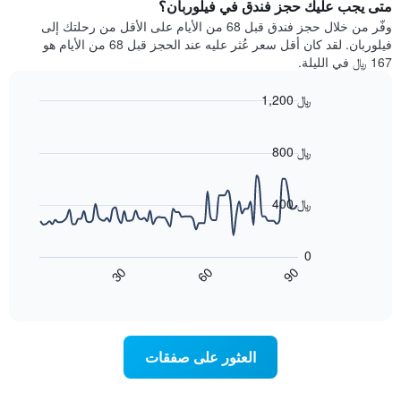
يتضمن
متى يجب عليك حجز فندق في فيلوربان؟
عطلة
المخطط
نهاية
وفّر من خلال حجز فندق قبل 68 من الأيام على الأقل من رحلتك إلى
1
هذا
فيلوربان. لقد كان أقل سعر عُثر عليه عند الحجز قبل 68 من الأيام هو
محور
الأسبوع
167 ﷼ في الليلة.
Y
الذي
الذي
عُثر
1,200 ﷼
يعرض
عليه
متوسط
Line
Chart
خلال
graphic.
chart
سعر
آخر
with
800 ﷼
الغرفة
3
90
هذه
أيام
data
الليلة
points.
مع
400 ﷼
الذي
التصنيف
عُثر
حسب
يعرض
عليه
النجوم
المخطط
0
خلال
التالي
يتضمن
60
90
30
آخر
كيفية
المخطط
End
3
of
1
تغير
interactive
أيام
سعر
محور
chart
X
غرفة
عند
الذي
العثور على صفقات
يعرض
اقتراب
تاريخ
فئات
الإقامة
الفنادق