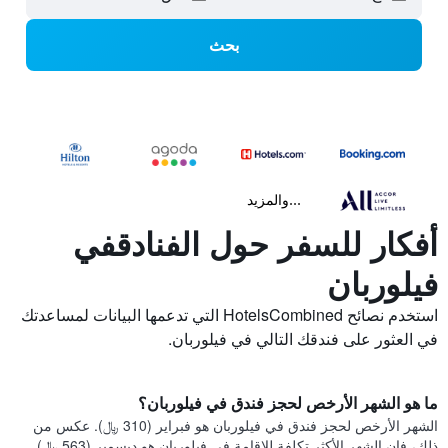
بحث
...والمزيد
أفكار للسفر حول الفنادقفي
فيلوربان
استخدم نصائح HotelsCombined التي تدعمها البيانات لمساعدتك
في العثور على فندقك التالي في فيلوربان.
ما هو الشهر الأرخص لحجز فندق في فيلوربان؟
الشهر الأرخص لحجز فندق في فيلوربان هو فبراير (310 ﷼). عكس من
ذلك، فإن الشهر الأكثر تكلفة للإقامة في فيلوربان هو ديسمبر (563 ﷼).