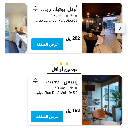
أوتل بوتيك ريتشيليو ليون جير بارت ديو
3 نجوم
جيد 7.5
25 rue Lalande, Part Dieu, فيلوربان, Lyon Metropolis, فرنسا
282 ﷼
عرض الصفقة
2 نجمتين
نجمتين أو أقل
إيبيس بدجيت ليون فيلوربان
2 نجمتين
جيد 7.9
3 Rue Du 8 Mai 1945, فيلوربان, Lyon Metropolis, فرنسا
193 ﷼
عرض الصفقة