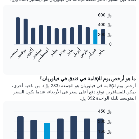
600 ﷼
Bar
Chart
400 ﷼
graphic.
chart
with
200 ﷼
12
bars.
0
فبراير
مايو
أغسطس
نوفمبر
يناير
أبريل
يوليو
أكتوبر
مارس
يونيو
سبتمبر
ديسمبر
يعرض
المخطط
End
of
التالي
interactive
متوسط
chart
سعر
ما هو أرخص يوم للإقامة في فندق في فيلوربان؟
غرفة
أرخص يوم للإقامة في فيلوربان هو الجمعة (283 ﷼). من ناحية أخرى،
كل
يمكن للمسافرين توقع دفع أعلى سعر في الأربعاء، عندما يكون السعر
شهر
المتوسط لليلة الواحدة 392 ﷼.
يتضمن
المخطط
450 ﷼
1
Bar
محور
Chart
300 ﷼
graphic.
chart
X
with
الذي
150 ﷼
7
يعرض
bars.