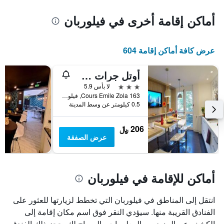
أماكن إقامة أخرى في فيلوربان
عرض كافة أماكن إقامة 604
أوتل جرات سييل أريانا
3 نجوم
لا بأس 5.9
163 Cours Emile Zola, فيلوربان, Lyon Metropolis, فرنسا
0.5 كيلومتر عن وسط المدينة
206 ﷼
عرض الصفقة
أماكن للإقامة في فيلوربان
انتقل إلى المناطق في فيلوربان التي تخطط لزيارتها للعثور على
الفنادق القريبة منها. سيؤدي النقر فوق اسم مكان إقامة إلى
الكشف عن المزيد من المعلومات والسماح لك بحجز ذلك الفندق