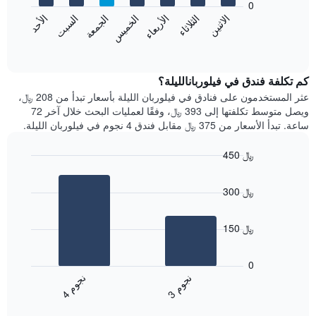
0
الشهور.
الاثنين
الثلاثاء
الأربعاء
الخميس
الجمعة
السبت
الأحد
يتضمن
يعرض
المخطط
المخطط
End
التالي
of
التالي
interactive
1
متوسط
chart
محور
سعر
كم تكلفة فندق في فيلوربانالليلة؟
Y
غرفة
عثر المستخدمون على فنادق في فيلوربان الليلة بأسعار تبدأ من 208 ﷼،
الذي
كل
ويصل متوسط تكلفتها إلى 393 ﷼، وفقًا لعمليات البحث خلال آخر 72
يعرض
يوم
ساعة. تبدأ الأسعار من 375 ﷼ مقابل فندق 4 نجوم في فيلوربان الليلة.
متوسط
في
سعر
الأسبوع
450 ﷼
غرفة
يتضمن
Bar
المخطط
Chart
graphic.
chart
1
300 ﷼
with
محور
2
X
bars.
الذي
150 ﷼
يعرض
يعرض
أيام
المخطط
0
الأسبوع.
التالي
ن
م
ن
م
يتضمن
متوسط
3
ج
و
4
ج
و
المخطط
End
سعر
of
التالي
الغرفة
interactive