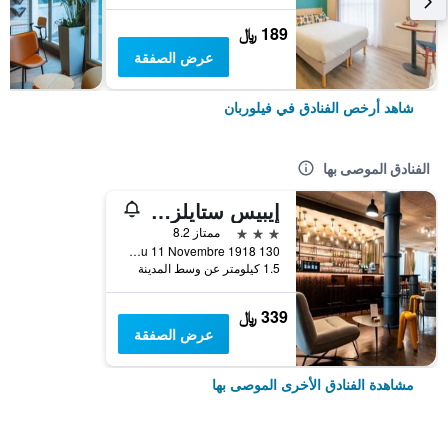
189 ﷼
عرض الصفقة
شاهد أرخص الفنادق في فيلوربان
الفنادق الموصى بها
إيبيس ستايلز ليون فيليوربان بارك دو لا تيت دور
3 نجوم
ممتاز 8.2
130 Boulevard du 11 Novembre 1918, فيلوربان, Lyon Metropolis, فرنسا
1.5 كيلومتر عن وسط المدينة
339 ﷼
عرض الصفقة
مشاهدة الفنادق الأخرى الموصى بها