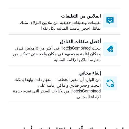
الملايين من التعليقات
تقييمات وتعليقات حقيقية من ملايين النزلاء، مثلك
تمامًا. احجز إقامتك المثالية بكل ثقة!
أفضل صفقات الفنادق
يبحث HotelsCombined في أكثر من 3 ملايين فندق
ومكان إقامة ويجمعهم في مكان واحد حتى تتمكن من
مقارنة أماكن الإقامة المثالية.
إلغاء مجاني
من الوارد أن تتغير الخطط — نتفهم ذلك. ولهذا يمكنك
البحث وحجز فنادق وأماكن إقامة على
HotelsCombined من وكالات السفر التي تقدم خدمة
الإلغاء المجاني