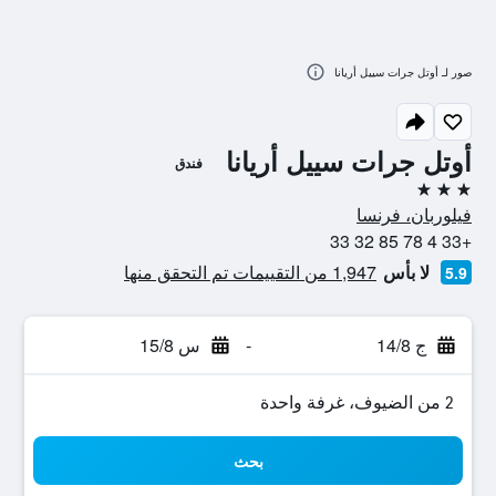
صور لـ أوتل جرات سييل أريانا
أوتل جرات سييل أريانا
فندق
3 نجوم
فيلوربان، فرنسا
+33 4 78 85 32 33
لا بأس
1,947 من التقييمات تم التحقق منها
5.9
ج 14/8
-
س 15/8
2 من الضيوف، غرفة واحدة
بحث