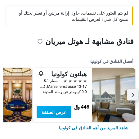
لم يتم العثور على تقييمات. حاول إزالة مرشح أو تغيير بحثك أو
مسح كل شيء لعرض التقييمات.
فنادق مشابهة لـ هوتل ميريان
أفضل الفنادق في كولونيا
هيلتون كولونيا
5 نجوم
ممتاز 8.1
Marzellenstrasse 13-17, كولونيا, ولاية شمال الراين وستفاليا, ألمانيا
0.0 كيلومتر عن وسط المدينة
446 ﷼
عرض الصفقة
شاهد المزيد من أهم الفنادق في كولونيا