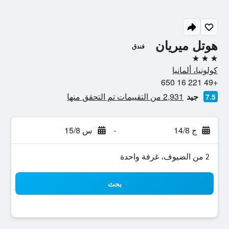
هوتل ميريان
فندق
3 نجوم
كولونيا، ألمانيا
+49 221 16 650
جيد
2,931 من التقييمات تم التحقق منها
7.5
ج 14/8
-
س 15/8
2 من الضيوف، غرفة واحدة
بحث