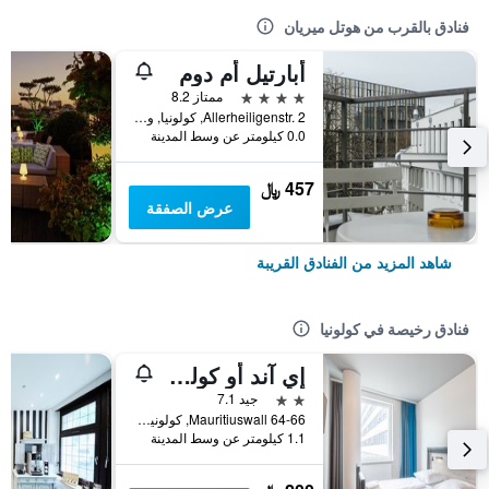
فنادق بالقرب من هوتل ميريان
أبارتيل أم دوم
4 نجوم
ممتاز 8.2
Allerheiligenstr. 2, كولونيا, ولاية شمال الراين وستفاليا, ألمانيا
0.0 كيلومتر عن وسط المدينة
457 ﷼
عرض الصفقة
شاهد المزيد من الفنادق القريبة
فنادق رخيصة في كولونيا
إي آند أو كولن نيوماركت
2 نجمتين
جيد 7.1
Mauritiuswall 64-66, كولونيا, ولاية شمال الراين وستفاليا, ألمانيا
1.1 كيلومتر عن وسط المدينة