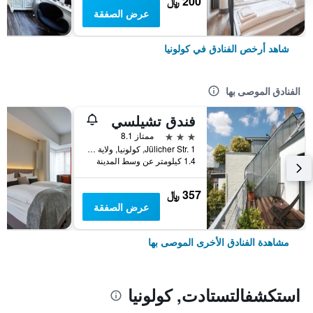
200 ﷼
عرض الصفقة
شاهد أرخص الفنادق في كولونيا
الفنادق الموصى بها
فندق تشيلسي
3 نجوم
ممتاز 8.1
Jülicher Str. 1, كولونيا, ولاية شمال الراين وستفاليا, ألمانيا
1.4 كيلومتر عن وسط المدينة
357 ﷼
عرض الصفقة
مشاهدة الفنادق الأخرى الموصى بها
استكشفالتستادت, كولونيا