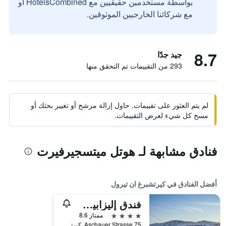
بواسطة مستخدمين حقيقيين مع HotelsCombined أو
مع شركائنا الخارجيين الموثوقين.
8.7
جيد جدًا
293 من التقييمات تم التحقق منها
لم يتم العثور على تقييمات. حاول إزالة مرشح أو تغيير بحثك أو
مسح كل شيء لعرض التقييمات.
فنادق مشابهة لـ هوتل ميتسجيرفيرت
أفضل الفنادق في كيرتشبرغ ان تيرول
فندق إليزابيث، 4 ستيرن سوبيريور
4 نجوم
ممتاز 8.6
Aschauer Strasse 75, كيرتشبرغ ان تيرول, ولاية تيرول, النمسا