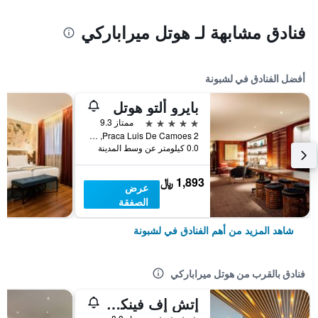
فنادق مشابهة لـ هوتل ميراباركي
أفضل الفنادق في لشبونة
بايرو ألتو هوتل
5 نجوم
ممتاز 9.3
Praca Luis De Camoes 2, لشبونة, محافظة لشبونة, البرتغال
0.0 كيلومتر عن وسط المدينة
1,893 ﷼
عرض
الصفقة
شاهد المزيد من أهم الفنادق في لشبونة
فنادق بالقرب من هوتل ميراباركي
إتش إف فينكس اوربان