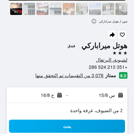
صور لـ هوتل ميراباركي
هوتل ميراباركي
فندق
3 نجوم
لشبونة، البرتغال
+351 213 524 286
ممتاز
3,076 من التقييمات تم التحقق منها
8.2
س 15/8
-
ح 16/8
2 من الضيوف، غرفة واحدة
بحث