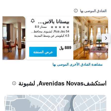
الفنادق الموصى بها
بيستانا بالاس ليسبوا هوتل آند ناشونال مونومنت - ذا ليدينج هوتلز أوف ذا وورلد
5 نجوم
ممتاز 8.9
Rua Jau 54, لشبونة, محافظة لشبونة, البرتغال
4.5 كيلومتر عن وسط المدينة
889 ﷼
عرض الصفقة
مشاهدة الفنادق الأخرى الموصى بها
استكشفAvenidas Novas, لشبونة