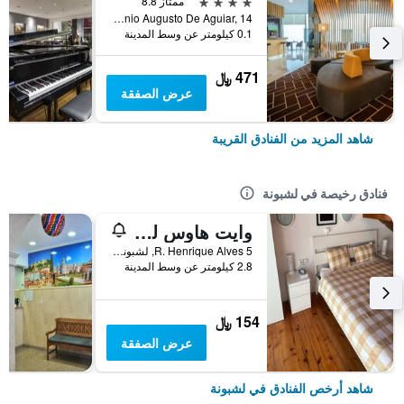
4 نجوم
ممتاز 8.8
Av. António Augusto De Aguiar, 14, لشبونة, محافظة لشبونة, البرتغال
0.1 كيلومتر عن وسط المدينة
471 ﷼
عرض الصفقة
شاهد المزيد من الفنادق القريبة
فنادق رخيصة في لشبونة
وايت هاوس ليزبون هوستل
R. Henrique Alves 5, لشبونة, محافظة لشبونة, البرتغال
2.8 كيلومتر عن وسط المدينة
154 ﷼
عرض الصفقة
شاهد أرخص الفنادق في لشبونة