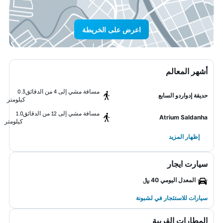
اعرض على الخريطة
أشهر المعالم
مسافة مشي إلى 4 من الدقائق
0.3
حديقة إدواردو السابع
كيلومتر
مسافة مشي إلى 12 من الدقائق
1.0
Atrium Saldanha
كيلومتر
إظهار المزيد
سيارت ايجار
المعدل اليومي 40 ﷼
سيارات للاستئجار في لشبونة
المطارات القريبة